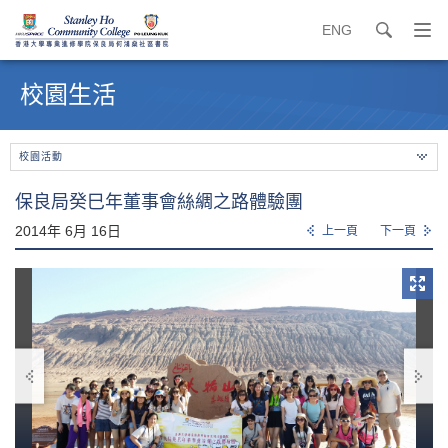
ENG
search
打
開
內
導
容
校園生活
覽
開
選
始
單
校園活動
保良局癸巳年董事會絲綢之路體驗團
2014年 6月 16日
上一頁
下一頁