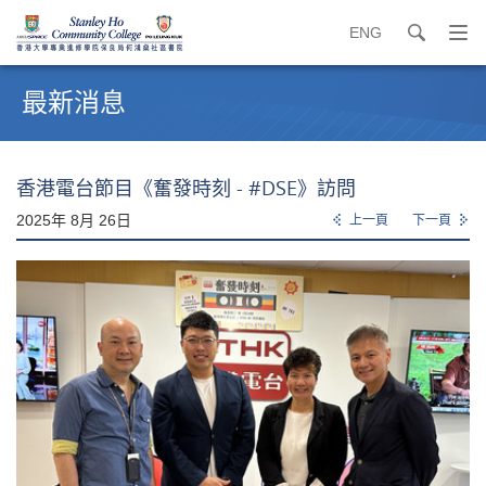
ENG
search
打
開
內
導
容
最新消息
覽
開
選
始
單
香港電台節目《奮發時刻 - #DSE》訪問
2025年 8月 26日
上一頁
下一頁