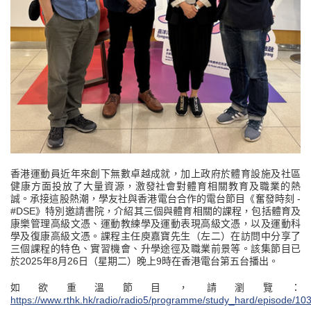
香港運動員近年來創下無數卓越成就，加上政府於體育設施及社區
健康方面投放了大量資源，激發社會對體育相關教育及職業的熱
誠。承接這股熱潮，學友社與香港電台合作的電台節目《奮發時刻 -
#DSE》特別邀請書院，介紹其三個與體育相關的課程，包括體育及
康樂管理高級文憑、運動教練學及運動表現高級文憑，以及運動科
學及復康高級文憑。課程主任庾嘉寶先生（左二）在訪問中分享了
三個課程的特色、實習機會、升學途徑及職業前景等。該集節目已
於2025年8月26日（星期二）晚上9時在香港電台第五台播出。
如欲重溫節目，請瀏覽：
https://www.rthk.hk/radio/radio5/programme/study_hard/episode/10