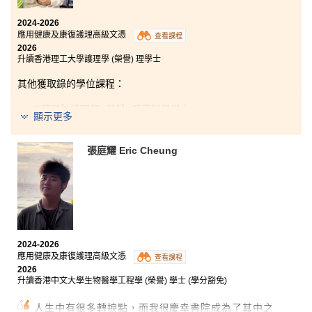
2024-2026
應用健康及康復護理高級文憑
查看課程
2026
升讀香港理工大學護理學 (榮譽) 理學士
其他獲取錄的學位課程：
東華學院護理學 (榮譽) 健康科學學士
顯示更多
東華學院應用老年學 (榮譽) 理學士 (高年級入學)
張庭耀 Eric Cheung
在這兩年的學習中，我不但累積了豐富的知識，也獲得
了寶貴的經驗。課程除了會教授核心護理知識外，更涵
蓋了物理治療及職業治療等多元範疇，擴闊了我的專業
視野。書院講師專業且充滿教學熱誠 — 在課堂上講解人
體肌肉結構，又會介紹整個解剖流程，更會親自指導我
2024-2026
們幫助病人換尿片等臨床實務技能，真正做到理論與實
應用健康及康復護理高級文憑
踐並重。感謝書院講師的教導和鼓勵，同學之間的相互
查看課程
2026
扶持，讓我從學習中尋回自信，並確立了未來會投身護
升讀香港中文大學生物醫學工程學 (榮譽) 學士 (學分豁免)
理行業、服務社會的志向。
人生中有很多轉捩點，而我很慶幸書院成為了其中之