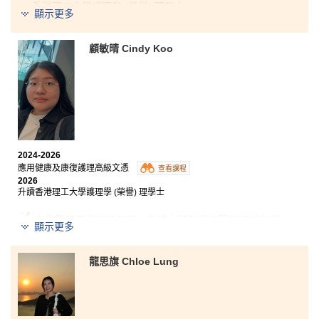
香港理工大學護理學 (榮譽) 理學士
理論與實習，幫助我建立了紮實的健康知識和護理基
顯示更多
礎，為日後升學打好根基。面對學習及實習中的各種挑
戰，我除了提升了解難能力，更在克服困難的過程中逐
漸建立自信。這些寶貴的經驗一點一滴累積，不但促進
顧敏晴 Cindy Koo
了我的個人成長，亦為我日後繼續深造作好準備。
在過去兩年，書院不但讓我學到豐富的知識，更教會我
許多終身受用的道理。
在這兩年的學習生活中，我遇到不少挑戰與挫折。然
而，正是這些困難磨練了我的意志，讓我逐漸培養出應
對逆境的能力。面對複雜的問題時，我學會保持冷靜、
調整心態，並積極尋找解決方法。我相信，未來無論面
對怎樣的難關，我都有信心迎難而上，從容應對各種挑
2024-2026
戰。
應用健康及康復護理高級文憑
查看課程
2026
升讀香港理工大學護理學 (榮譽) 理學士
在書院學習的這兩年間，我建立了紮實的醫學知識和實
顯示更多
務技能。透過修讀物理治療及職能治療相關課堂，我拓
寬了對復康護理的理解，明白復康不僅包括護理照顧，
亦涉及促進患者的活動能力、安全性及獨立性，讓我深
龍思旗 Chloe Lung
入了解不同醫療範疇人員的工作要求。
此外，在實習期間，我掌握了患者護理技巧，大大提升
了我在臨床實習中的信心和實務能力。我亦學會以患者