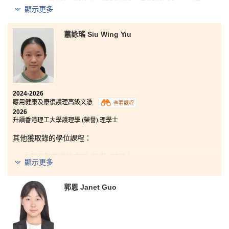
一，因為它讓我重新點燃對求學的信心與熱情。
顯示更多
我衷心感謝書院提供優質的學習資源，不但豐富了我的
學習體驗，亦為我日後的學術道路打下了扎實的基礎。
蕭詠瑤 Siu Wing Yiu
在書院學習的這兩年間，課程不僅鞏固了我的醫療知
識，每一次的課外經歷，更教會了我堅韌、同理心，以
及專注追求目標的重要性。書院講師們不但傳授基礎的
醫學知識，亦提供寶貴的實際操作機會，讓我能夠在臨
床實習中學以致用。課程又拓闊了我的眼界，讓我有機
2024-2026
會與有復康需要的人士交流，了解當前的醫療需求，並
應用健康及康復護理高級文憑
查看課程
學習不同復康設備的應用。此外，我亦參加了學生發展
2026
資源中心舉辦的課外活動，與其他學科的同學交流想
升讀香港理工大學護理學 (榮譽) 理學士
法。每一次全新的體驗，都發掘了另一面的自己。
其他獲取錄的學位課程：
最後，我想衷心感謝每一位講師一直以來的指導與支
持，以及同學在這段旅程中的合作與陪伴。你們的幫助
東華學院職業治療學 (榮譽) 理學士
顯示更多
讓我能夠在每一次挑戰中成長並有所收穫。展望未來，
我已準備好迎接新的挑戰，亦期待在大學開展人生的新
香港理工大學專業進修學院社會政策及管理 (榮譽) 社會科
學學士(兩年制課程)
篇章。
郭恩 Janet Guo
書院的課程實用且多元，涵蓋多項醫療專業科目與實務