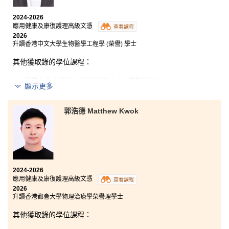
操作內容。課程安排了不同形式的課堂練習、測驗及模
擬訓練，讓我有機會反覆嘗試、從錯誤中學習，並逐步
2024-2026
成長。在修讀高級文憑的兩年間，我結識了一群志同道
應用健康及康復護理高級文憑
合的學習夥伴，講師也提供許多升學建議與學術指導，
查看課程
2026
使我在理論基礎與臨床技巧上能同步成長。這段珍貴的
升讀香港中文大學生物醫學工程學 (榮譽) 學士
學習經歷也培養了我堅持不懈、絕不輕言放棄的學習態
度。
其他獲取錄的學位課程：
香港中文大學社區健康理學士 (兩年制課程)
顯示更多
香港教育大學特殊教育榮譽文學士 (高年級入學)
嶺南大學社會科學 (榮譽) 學士 - 健康及社會服務管理 (高
郭浩德 Matthew Kwok
年級入學)
香港都會大學教育榮譽學士 (幼兒教育: 領導及特殊教育需
要)
東華學院職業治療學 (榮譽) 理學士
2024-2026
東華學院護理學 (榮譽) 健康科學學士
應用健康及康復護理高級文憑
查看課程
東華學院應用老年學 (榮譽) 理學士 (高年級入學)
2026
升讀香港都會大學物理治療學榮譽理學士
其他獲取錄的學位課程：
修讀應用健康及康復護理高級文憑的兩年間，課程結合