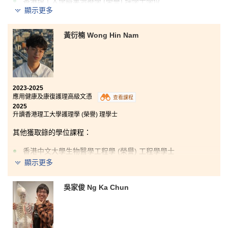
香港理工大學職業治療學 (榮譽) 理學士學位
顯示更多
香港中文大學理學士 (運動科學與健康教育) 課程 (兩年制
課程)
黃衍楠 Wong Hin Nam
香港教育大學特殊教育榮譽文學士 (高年級入學)
我有幸能在書院修讀應用健康及康復護理高級文憑課
程，並在這段學習旅程中找到自己的興趣。這兩年的學
習時光不單為我的醫療生涯打好基礎，更給予我許多寶
貴的實踐機會。無論是在實習、外展活動，還是學習使
用各種醫療科技工具等，這些經歷都大大提升了我的專
書院的實務課程內容和體驗學習，為我未來從事醫療保
業技能。感謝書院講師和朋友的鼓勵和支持，令我慢慢
健事業鋪路。我很高興能同時獲兩科心儀的學士學位課
2023-2025
成長為更有自信的人。
程：物理治療和職業治療錄取。
應用健康及康復護理高級文憑
查看課程
2025
我將帶着在這裏收穫的機會、技能、知識和美好回憶，
感謝書院的栽培，課程涵蓋各種醫療復康知識，亦有豐
升讀香港理工大學護理學 (榮譽) 理學士
懷着期待的心情，繼續邁向職業治療及醫療專業發展的
富多樣的外展活動，讓我們能接觸先進的醫療技術。另
新階段。
其他獲取錄的學位課程：
外，書院亦安排我們到醫療機構實習，讓我們能從實際
工作環境中學以致用。課堂上，講師教導我們正確使用
香港中文大學生物醫學工程學 (榮譽) 工程學學士
助行器、扶抱及位置轉移技巧等實用技巧，又提供患者
護理等實際技能訓練。這些訓練不但提升我的技能，還
顯示更多
加強我對復康護理的熱情。這一切成果都要歸功於不斷
支持我的教職員，幫我打好堅實的根基，使我能繼續追
吳家俊 Ng Ka Chun
夢。
應用健康及康復護理高級文憑讓我了解到想成為一名護
士，必須具有同理心，並以患者為中心，同時運用廣泛
的技能來支援患者的康復進度。課程透過理論知識和實
際應用，鞏固了我的基礎，例如我們需學習解剖學與生
理學，這些課程均讓我充分理解人體結構與身體功能。