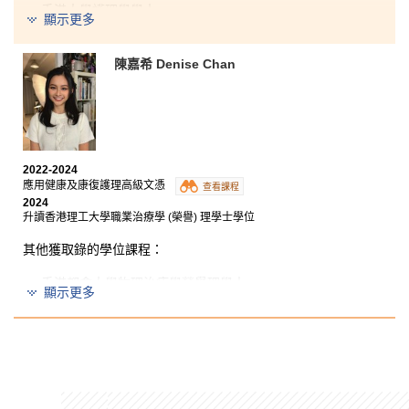
香港大學護理學學士
顯示更多
東華學院物理治療學 (榮譽) 理學士
香港浸會大學護理學學士（榮譽）學位課程
陳嘉希 Denise Chan
在求學的過程中，難免會遇到失敗和挫折，但千萬不要
失去對人生目標的追求，。因為問題不在於事情的困
難，而是在於缺乏有效的方法，或是擁有方法卻不願意
2022-2024
去實踐。
應用健康及康復護理高級文憑
查看課程
2024
盼望以下這句話能提醒迷茫中的你：求學階段最堅固的
升讀香港理工大學職業治療學 (榮譽) 理學士學位
束縛是習慣！
其他獲取錄的學位課程：
兩年的書院生涯讓我找到了方法並幫助我培養了良好的
學習習慣，如定時複習和向講師主動提問。；這些習慣
香港都會大學物理治療學榮譽理學士
顯示更多
都能幫助我更有效地追求知識，提升理解力和記憶力，
聖方濟各大學物理治療學 (榮譽) 理學士
最終讓我成功達成學業目標。
英國布萊頓大學物理治療學 (榮譽) 理學士
英國普理茅斯大學物理治療學 (榮譽) 理學士
英國考文垂大學物理治療學 (榮譽) 理學士