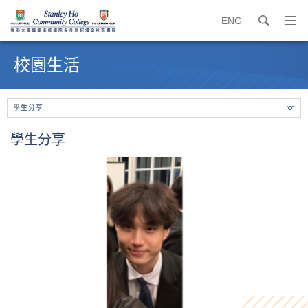
ENG
search
打
開
內
導
容
校園生活
覽
開
選
始
單
學生分享
學生分享