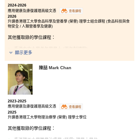
為中心，從而更能理解患者的需要和活動方式，並以專
2024-2026
業角度支援患者的日常復康過程。
應用健康及康復護理高級文憑
查看課程
2026
最後，我想衷心感謝各位講師的辛勤付出和專業指導。
升讀香港理工大學食品科學及營養學 (榮譽) 理學士組合課程 (食品科技與食
他們幫助我將理論與實務結合，提升了解決問題的能
物安全 / 人類營養學及健康)
力，亦教會我如何在真實臨床情境中優先處理突發問
題。
其他獲取錄的學位課程：
香港中文大學老年學學士 (兩年制課程)
顯示更多
聖方濟各大學物理治療學榮譽理學士
香港都會大學放射診斷學榮譽理學士
陳喆 Mark Chan
東華學院職業治療學 (榮譽) 理學士
澳洲阿德萊德大學職業治療學士 (榮譽)
紐西蘭奧克蘭理工大學健康科學學士 (職業治療)
2023-2025
澳洲西悉尼大學職業治療學士
應用健康及康復護理高級文憑
查看課程
澳洲昆士蘭大學職業治療學 (榮譽) 學士
2025
升讀香港理工大學物理治療學 (榮譽) 理學士學位
澳洲弗林德斯大學營養及營養治療學學士
其他獲取錄的學位課程：
澳洲紐卡索大學營養及營養治療學學士 (榮譽)
澳洲悉尼大學應用科學學士 (職業治療)