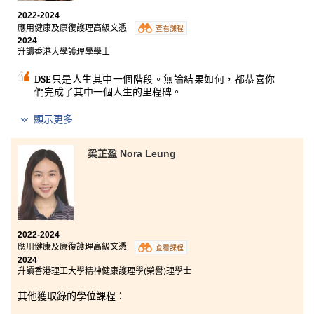
我們亦會上心理學課，令我更理解身體有障礙的患者的
2022-2024
心理需求，亦更明白身體與心理健康之間的複雜聯繫。
應用健康及康復護理高級文憑
查看課程
此外，課程提供臨床實習機會，強化了我對護理工作的
2024
熱情，亦讓我知道從事醫療專業需同時擁有同理心、溝
升讀香港大學護理學學士
通能力和全人照護技巧。這些經歷加深我成為一名護士
的決心，我將繼續磨練自己的技能和同理心，希望將來
DSE只是人生其中一個階段。無論結果如何，都恭喜你
成為一名為患者身心健康帶來正面影響的護士。
們完成了其中一個人生的里程碑。
作為此課程第一屆畢業生，感激書院提供了良好的學習
顯示更多
環境以及豐富的資源，又衷心感謝各位講師的悉心教導
和幫助，令我找到人生目標和升學方向。在此亦感謝各
梁芷盈 Nora Leung
同學在過去兩年間和我一同創造無數個既難忘又開心的
回憶，讓我更有動力學習和投入在校園生活中。
最後，要知道DSE成績並不是故事的終結，反而是人生
一個新篇章的開始，之後的故事就交由你們自己繼續寫
下去了，大家盡力而為便可！好好享受在書院的學習時
光吧！
2022-2024
應用健康及康復護理高級文憑
查看課程
2024
升讀香港理工大學精神健康護理學(榮譽)理學士
其他獲取錄的學位課程：