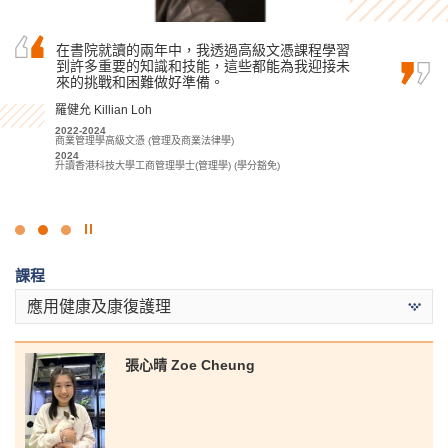
兩年的醫療及保健產品管理高級文憑鞏固了我的
在書院就讀的兩年中，我透過高級文憑課程學習
文憑試後，我考慮到課程的實用性及行業的人才
醫學基礎知識。憑藉其精心設計的課程，我可以
到許多重要的知識和技能，這些都能為我迎接未
需求而選擇修讀這項課程。導師們於業界擁有豐
通過相關的理論知識和實習為未來學習做好準
來的挑戰和困難做好準備。
富經驗，讓我了解到行業正邁向專業化。另外，
備。
書院提供優質的學習環境及豐富資源為同學解決
羅健允 Killian Loh
學業上的困難，使我能夠專注學業，向升學目標…
何卓權 Ho Cheuk Kuen
2022-2024
商業管理學高級文憑 (管理及商業法律學)
鄭皓駿 Cheng Ho Chun
2020-2022
2024
醫療及保健產品管理高級文憑
2018-2020
升讀香港科技大學工商管理學士(管理學) (學分豁免)
2022
測量及物業管理高級文憑
升讀香港理工大學放射學(榮譽)理學士
2020
升讀香港理工大學物業管理學(榮譽)理學士學位(高年級入學)
點
擊
課程
停
止
應用健康及康復護理
幻
燈
片
張⼼晴 Zoe Cheung