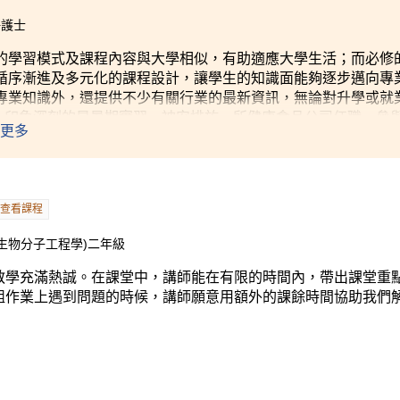
冊護士
的學習模式及課程內容與大學相似，有助適應大學生活；而必修
循序漸進及多元化的課程設計，讓學生的知識面能夠逐步邁向專
專業知識外，還提供不少有關行業的最新資訊，無論對升學或就
rles 印象深刻的是暑期實習，被安排於一所健康食品公司任職，
更多
加深對保健產品行業的認識。
查看課程
生物分子工程學)二年級
教學充滿熱誠。在課堂中，講師能在有限的時間內，帶出課堂重
組作業上遇到問題的時候，講師願意用額外的課餘時間協助我們