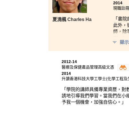
2014
現職註
「書院
夏澆楓 Charles Ha
此外，
師，除
Cha
顯示
餘，亦
2012-14
醫療及保健產品管理高級文憑
2014
升讀香港科技大學工學士(化學工程及
「學院的講師具備專業資歷，對
誘地引導我們學習。當我們在小
予我一個機會，加強自信心。」