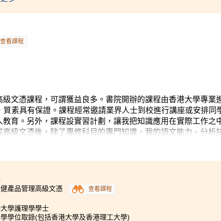
藥劑學學士課程，踏上考取執業藥劑師資格的里程。我想藉此機
我們一群曾失意於傳統學制和公開考試的同學，提供了一個展示
查看課程
高級文憑課程，可謂獲益良多。書院開辦的課程由香港大學專業
及審批，質素具有保證。課程經常邀請業界人士到校進行講座或安排同
人教育。另外，課程設實習計劃，讓我把知識應用在實際工作之
成高級文憑後，除了專修科目的專門知識，我的語文能力、分析
0
保健產品管理高級文憑
查看課程
港大學護理學學士
學學位取錄(包括香港大學及香港理工大學)