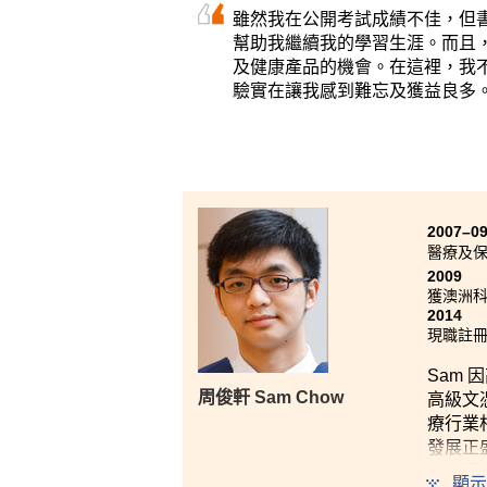
雖然我在公開考試成績不佳，但
幫助我繼續我的學習生涯。而且
及健康產品的機會。在這裡，我
驗實在讓我感到難忘及獲益良多
2007–0
醫療及
2009
獲澳洲科廷科
2014
現職註
Sam
周俊軒 Sam Chow
高級文
療行業
發展正
向，更令
顯示