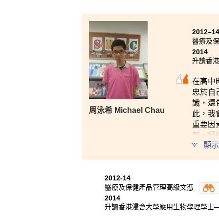
2012–1
醫療及
2014
升讀香
在高中
忠於自
識，還
周泳希 Michael Chau
此，我
重要因
劑，紓
顯示
2012-14
醫療及保健產品管理高級文憑
2014
升讀香港浸會大學應用生物學理學士