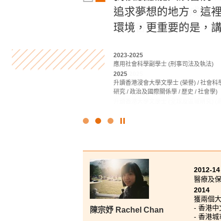
經歷，這些經歷成就
追求夢想的地方。這
的知識和技能，這些
得到香港大學取錄。在
環境，更重要的是，講
備。
2022
2023-2025
2022-2024
基礎專上教育文憑課程
應用社會科學副學士 (刑事司法及執法)
商業管理學高級文憑 (管理及商業法律學)
2023-2025
2025
2024
旅遊及酒店管理高級文憑
升讀香港浸會大學文學士 (榮譽) / 社會科學學
升讀香港科技大學工商管理學士(管理學) 
研究 / 政治及國際關係學 / 歷史 / 社會學)
2025
升讀香港大學文學士 (全球及區域研究) (
點
擊
停
止
幻
2012-14
燈
醫療及
片
2014
獲兩個
- 香港
陳宗妤 Rachel Chan
- 香港