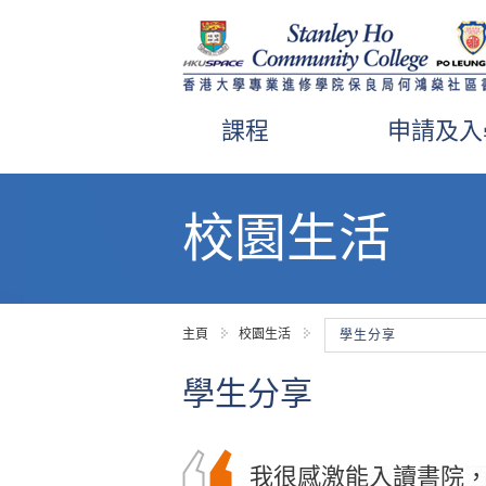
課程
申請及入
內
容
校園生活
開
始
主頁
校園生活
學生分享
學生分享
我在書院修讀旅遊及
我很感激能入讀書院
在書院就讀的兩年中