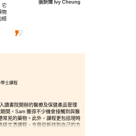
張妍煒 Ivy Cheung
，它
藥物
的經
藥劑學學士課程
，入讀書院開辦的醫療及保健產品管理
期間，Sam 獲得不少機會接觸到與醫
港常見的藥物。此外，課程更包括現時
高級文憑課程，令我從新找到自己的方
，入讀澳洲 Pharmacy Board