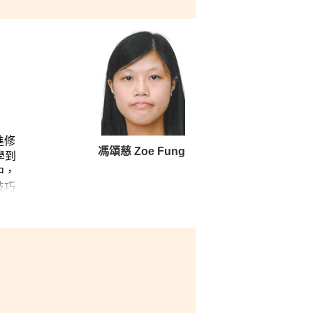
會，感謝所有導師的悉心教導，也感謝
才華的機會」。
進修
馮頌慈 Zoe Fung
學到
中，
技巧