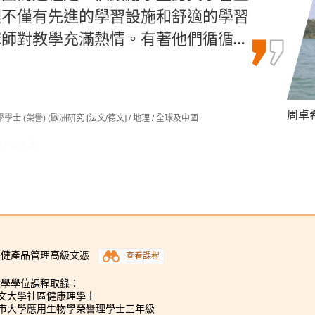
了我的學術和個人成長，最終令我成功
裡不僅有先進的學習設施和舒適的學習
都能為我迎接未來的挑戰和困難做好準
書院我遇上許多敬業的講師，課程…
師對教學充滿熱情。有著他們循循…
Alexa
周卓希 
羅健允 
士 (榮譽) (歐洲研究 [法文/德文] / 地理 / 全球及中國
(學分豁免)
高年級入學)
保健產品管理高級文憑
查看課程
大學學位課程取錄：
中文大學社區健康理學士
城市大學應用生物學榮譽理學士三年級