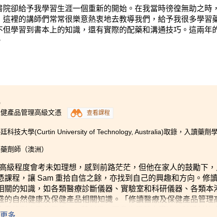
書院卻給予我學習生涯一個重新的開始。在我當時徬徨無助之時
，這裡的講師們常常很樂意熱衷地去教導我們，給予我很多學習
不但學習到書本上的知識，還有實際的配藥和溝通技巧。這兩年
。
9
保健產品管理高級文憑
查看課程
技大學(Curtin University of Technology, Australia)取錄，入讀
冊藥劑師（澳洲）
 因高級程度會考未如理想，感到前路茫茫，但他在家人的鼓勵下
憑課程，讓 Sam 重拾自信之餘，亦找到自己的興趣和方向。修讀
相關的知識，如各類醫療診斷儀器、實驗室和科研儀器、各類本
盛的自然健康及保健產品相關知識。「修讀醫療及保健產品管理
我找到自己的興趣 ── 藥劑學，而我也很榮幸獲澳洲科廷科技大學取錄
更多