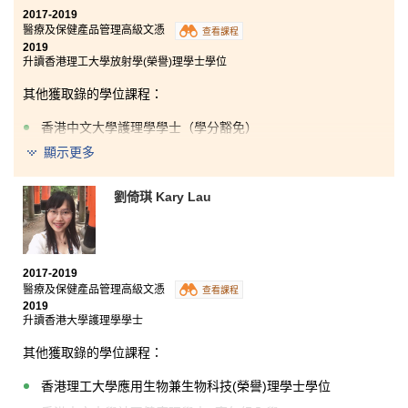
2017-2019
醫療及保健產品管理高級文憑
查看課程
2019
升讀香港理工大學放射學(榮譽)理學士學位
其他獲取錄的學位課程：
香港中文大學護理學學士（學分豁免）
顯示更多
香港科技大學理學士（生物科技）
我們除了在課堂上學習到醫學上的知識外，書院還提供
劉倚琪 Kary Lau
多元化的學習機會，包括到海外考察及交流、參觀本地
業界設備並了解其運作以及到香港大學精神病學系進行
實習，這些經歷增強了我對醫療行業的了解。此外，課
程的結構完善，講師們樂於為同學提供協助，給我們莫
大支持。
2017-2019
醫療及保健產品管理高級文憑
查看課程
2019
升讀香港大學護理學學士
其他獲取錄的學位課程：
香港理工大學應用生物兼生物科技(榮譽)理學士學位