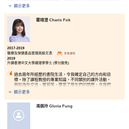
為我將來升學打好基礎。導師亦樂意為我們解答學術的疑問, 故
顯示更多
我才能得到不錯成績，成功入讀心儀的大學。除此，課程提供不
同實習機會，讓同學們將課程知識活學活用，例如我們於暑假期
間有機會到台中一所醫院進行兩星期的實習。
霍靖澄 Charis Fok
在DSE失手的你們不用灰心，因為我相信只要有夢再加上努力，
每一條路都能引領你們到達目的地。
2017-2019
醫療及保健產品管理高級文憑
查看課程
2019
升讀香港中文大學護理學學士 (學分豁免)
過去兩年所經歷的書院生活，令我確定自己的方向和目
標。除了課程教授的專業知識，不同類別的課外活動，
例如海外交流、實習等，豐富了學生們的閱歷，令我們
可以學到書本以外寶貴的經驗和知識，從中成長。在這
顯示更多
兩年間，我學會了如何面對不如意事，因此我不會視這
兩年為浪費時間，而是另一種經歷。我很感謝各位師
長、學生發展資源中心的輔導主任和同學們給予我的支
馮佩玲 Gloria Fung
持和機會，成就了我入讀大學的理想。