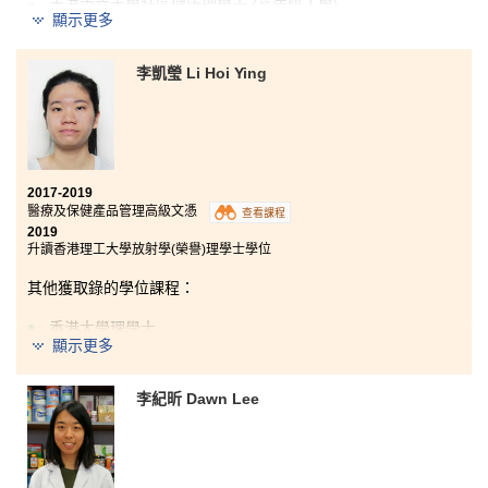
香港中文大學社區健康理學士 (高年級入學)
顯示更多
在公開考試之後，我迷失了，直到我選擇入讀港大保良
何鴻燊社區書院的醫療及保健產品管理高級文憑課程。
李凱瑩 Li Hoi Ying
儘管公開考試失利，這個課程讓我有一個好的開始。在
這兩年高級文憑課程的學習，我接觸到不少專業範疇如
解剖生理學、微生物學和藥物使用等實用的知識。我還
有機會參加海外製藥和護理科遊學團。老師準備充分，
並為我們提供輔導和研討會。這增強了我的醫學知識打
好根基。 我真的很喜歡在港大保良何鴻燊社區書院學
2017-2019
習。
醫療及保健產品管理高級文憑
查看課程
2019
升讀香港理工大學放射學(榮譽)理學士學位
其他獲取錄的學位課程：
香港大學理學士
顯示更多
香港中文大學護理學學士 (學分豁免)
香港科技大學理學士(生物科技)(高年級入學)
李紀昕 Dawn Lee
這個高級文憑課程的設計及結構很實用，同學們除了學