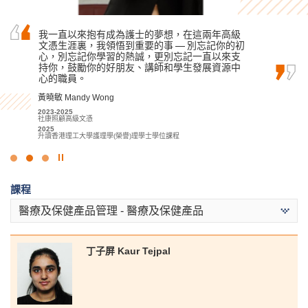
當天公開試失利，驅使我入讀這間書院。奮鬥兩
我一直以來抱有成為護士的夢想，在這兩年高級
我很感激過去兩年能在HPSHCC學習酒店相關的專
年間，感激我遇見耐心的講師、友愛的戰友。他
文憑生涯裏，我領悟到重要的事 — 別忘記你的初
業知識，課堂內容豐富和行業資訊量之大，再加
們使我在心理學的旅程中獲得不少新知識，亦使
心，別忘記你學習的熱誠，更別忘記一直以來支
上寶貴的實習機會，短短兩年就顯著增進了我對
我的學習旅途不再孤單。這間書院最美的風景大
持你，鼓勵你的好朋友、講師和學生發展資源中
酒店行業的理解。
概不是玻璃窗外的高樓，而是一班熱心教學和另…
心的職員。
張銘琪 Miki Cheung
謝海盈 Tse Hoi Ying
黃曉敏 Mandy Wong
2023-2025
酒店管理高級文憑
2022-2024
2023-2025
2025
應用社會科學副學士 (心理學)
社康照顧高級文憑
升讀香港理工大學酒店及旅遊管理 (榮譽) 理學士組合課程 (酒店管理)
2024
2025
(高年級入學)
升讀香港中文大學心理學社會科學學士 (高年級入學)
升讀香港理工大學護理學(榮譽)理學士學位課程
點
擊
課程
停
止
醫療及保健產品管理 - 醫療及保健產品
幻
燈
片
丁子屏 Kaur Tejpal