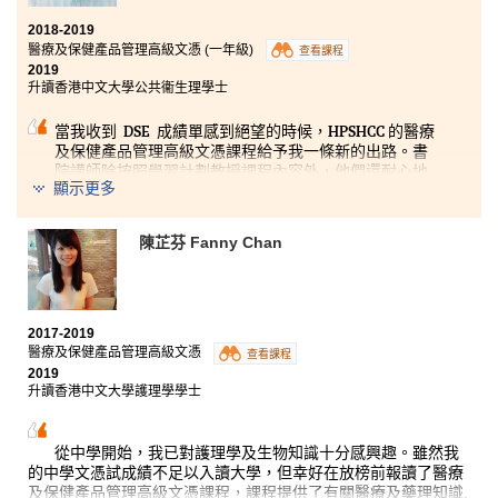
各種的體驗式學習機會，例如本地實習和暑期遊學團。此外，我
在不同的講座上了解到多元的升學途徑。當我有疑問時，又可以
2018-2019
找到老師和課程主任諮詢。他們經驗豐富，能隨時為我提供充足
醫療及保健產品管理高級文憑 (一年級)
查看課程
的資訊。
2019
升讀香港中文大學公共衞生理學士
現在，我收到了香港中文大學的護理學學士的課程錄取通知書。
當我收到 DSE 成績單感到絕望的時候，HPSHCC 的醫療
我非常感謝這個書院所有教導過我的老師們。
及保健產品管理高級文憑課程給予我一條新的出路。書
院講師除按照學習計劃教授課程內容外，他們還耐心地
顯示更多
為我們提供了大學模式的學習環境和豐富知識，如解剖
學和病理生理學，藥劑學和微生物學。 課程還積極鼓勵
同學參與海外和暑期實習機會，如到深圳大學和台中中
陳芷芬 Fanny Chan
山醫科大學進行護理、職業治療、以及放射治療等不同
相關領域的交流，讓學生更了解將來的發展道路，並為
未來的職業生涯作好規劃及準備。除了學習，多元化的
活動更給予我不同的學習體驗。我很高興加入了 V-
circle 志願服務團隊和學生大使，令我走出安舒區，有
2017-2019
機會認識不同的新朋友及參與書院和社區工作。
醫療及保健產品管理高級文憑
查看課程
2019
升讀香港中文大學護理學學士
從中學開始，我已對護理學及生物知識十分感興趣。雖然我
的中學文憑試成績不足以入讀大學，但幸好在放榜前報讀了醫療
及保健產品管理高級文憑課程，課程提供了有關醫療及藥理知識,