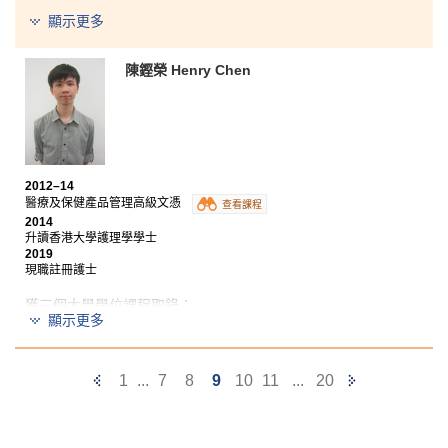
顯示更多
在醫療及保健產品管理課程中，我學到不同方面的醫療
知識，包括人體生理學、藥物使用、各種不同的醫療儀
器和健康產品知識等，為大學學習做好準備。另外，書
陳鏗榮 Henry Chen
院為同學提供了一個良好的學習環境，所有講師均用心
教學，備課充足，極具教學熱誠，十分樂意於課餘時間
解答我們的問題。總括而言，我在書院渡過了充實美滿
的大專生活，順利入讀香港大學護理學，向目標努力邁
進。
2012–14
醫療及保健產品管理高級文憑
查看課程
2014
升讀香港大學護理學學士
2019
現職註冊護士
獲三個大學學位課程取錄：
顯示更多
香港大學護理學學士
香港中文大學兩年制社區健康理學士
Previous
Next
1
...
7
8
9
10
11
...
20
香港城市大學應用生物學榮譽理學士三年級
Page
Page
公開考試後，我報讀了書院的醫療及保健產品管理高級