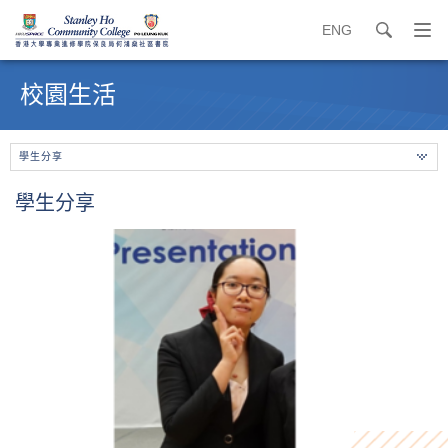
ENG
search
打
開
內
導
容
校園生活
覽
開
選
始
單
學生分享
學生分享