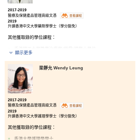
習書本上的理論，我們還有不少機會應用所學到的知
識。講師們給予我們動力與鼓勵，教導我們如何實現目
2017-2019
標，更為我們安排實踐所學的機會，當中包括於香港大
醫療及保健產品管理高級文憑
查看課程
學精神病學實驗室實習，又可以到各大型醫院和醫療公
2019
司考察，還有遠赴澳洲昆士蘭科技大學進行交流等，讓
升讀香港中文大學藥劑學學士（學分豁免）
我能好好裝備自己，對未來從事醫療領域的工作增添信
心。
其他獲取錄的學位課程：
香港理工大學職業治療學(榮譽)理學士學位
顯示更多
香港城市大學理學士(生物醫學)
香港科技大學理學士(生物科技) (高年級入學)
梁靜允 Wendy Leung
香港科技大學工學士(生物工程學) (高年級入學)
香港浸會大學應用生物學理學士(榮譽) – 生物技術(高年級
入學)
東華學院健康科學學士 (榮譽) – 主修護理學(高年級入學)
2017-2019
醫療及保健產品管理高級文憑
查看課程
兩年前，因成績未如理想，不能直升大學。因此，我因
2019
應自己的興趣和能力，選擇入讀港大保良何鴻燊社區書
升讀香港中文大學護理學學士（學分豁免）
院的醫療及保健產品管理高級文憑課程。
其他獲取錄的學位課程：
兩年間，我遇到不少啟蒙老師，令我更清楚自己的方向
香港大學護理學學士
和目標。課程十分著重活學活用，我亦從中獲得不少實