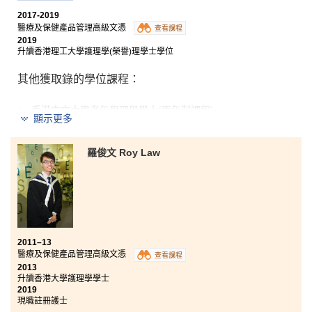
2017-2019
醫療及保健產品管理高級文憑
查看課程
2019
升讀香港理工大學護理學(榮譽)理學士學位
其他獲取錄的學位課程：
香港中文大學老年學理學學士(兩年制課程)
顯示更多
東華學院健康科學學士 (榮譽) – 主修護理學(高年級入學)
羅俊文 Roy Law
入讀書院的醫療及保健產品管理高級文憑課程，令我獲
益良多。從學習當中，除了學到有關醫療及藥物的知
識，我更加清楚自己的優點同缺點，定下明確的目標。
我很慶幸能遇到亦師亦友的書院講師，他們樂意解答我
升學和學習上的問題，幫助我一步一步邁向我的夢想。
再者，我很感恩能認識到一班好同學，大家一起學習，
為理想奮鬥，令兩年的書院生活變得輕鬆及愉快。
2011–13
醫療及保健產品管理高級文憑
查看課程
2013
升讀香港大學護理學學士
2019
現職註冊護士