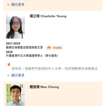
習的機會。例如，到香港大學精神病醫學實驗室進行為
顯示更多
香港中文大學社區健康理學士(兩年制課程)
期兩個月的體驗和學習，讓我有機會將理論融會貫通。
香港理工大學應用老年學及服務管理(榮譽)文學士學位(兩
楊芷晴 Charlotte Yeung
我相信只要同學勇敢挑戰自己，並付出努力，你也可以
年制課程)
找到自己的出路和達成夢想。
香港教育大學健康教育榮譽學士
課程結構完善，提供多類型的學習機會，如本地實習和
海外考察，為學生奠定基礎。我曾在明心醫療集團實
習，負責處理供應給護老院的藥物，還參加了台灣的考
2017-2019
察團，得到了有關全靜脈營養治療、測試及配藥的實踐
醫療及保健產品管理高級文憑
查看課程
機會。這些經驗對我未來的發展非常實用。而且，當我
2019
在學習上或對將來的路向感到困惑時，書院的講師也非
升讀香港中文大學護理學學士（學分豁免）
常樂意為我提供實用的意見，給我支持。希望能在此表
達我對他們的謝意。
兩年前，我雖然不能順利升上大學，但就讀醫療及保健產品
管理高級文憑課程讓我獲得進入大學的資格。
顯示更多
這個課程內容包括解剖生理學、病理生理學和藥物使用等實用的
知識，其中部分學科更可以讓我在申請大學課程時獲得學分豁
鍾滶楊 Max Chung
免。此外，老師們在教學上用心教導我們各種研究方法並讓我們
進行實驗，及到訪不同企業了解行業運作。
在申請大學方面，課程主任給了我非常大的幫助。他為我們安排