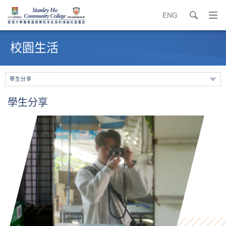
ENG
search
打
開
內
導
容
校園生活
覽
開
選
始
單
學生分享
學生分享