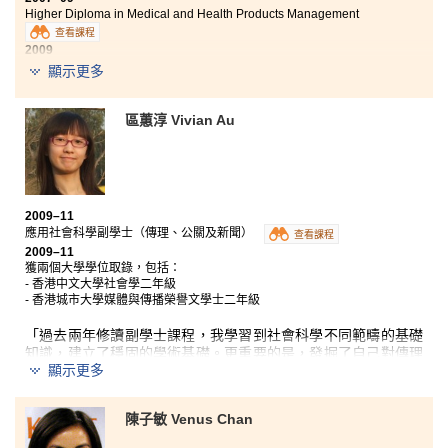
Higher Diploma in Medical and Health Products Management
查看課程
2009
Full-time employment, now working as a dispenser in a medical centre
顯示更多
“After graduating from the Higher Diploma in Medical and
Health Products Management programme, I quickly got a job
區蕙淳 Vivian Au
as a dispenser in a medical centre. The knowledge that I have
learnt in this programme is extremely useful, which I can fully
utilize those dispensing and patient counseling skills in my job
now.
In the past 3 years, those sincere and friendly lecturers were
2009–11
what I treasured most. All the lecturers were willing to share
應用社會科學副學士（傳理、公關及新聞）
查看課程
their own working experience with us, that we were able to feel
2009–11
their strong passions and devotion to teaching.
獲兩個大學學位取錄，包括：
Last but not least, I wish all the students of the College a
- 香港中文大學社會學二年級
wonderful school life and a bright future.”
- 香港城市大學媒體與傳播榮譽文學士二年級
「過去兩年修讀副學士課程，我學習到社會科學不同範疇的基礎
知識，建立了穩固的學術基礎。更重要的是，發掘了自己對傳理
顯示更多
學、新聞學的興趣，學到相關專業知識，以及對日後就業極有幫
助的實用技巧；另一方面，書院學習模式與中學時代不同，而我
也比較喜歡這種較『自由』的學習方式，使我變得更『主動』和
陳子敏 Venus Chan
『獨立』，對升讀大學或工作都有幫助。最後，我很感謝書院裏
每一位講師以及專業的升學輔導主任，他們悉心的教導及幫助，