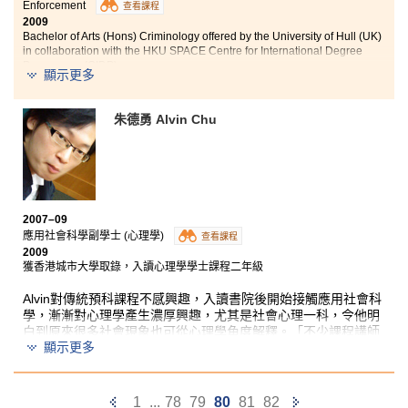
Enforcement
查看課程
2009
Bachelor of Arts (Hons) Criminology offered by the University of Hull (UK)
in collaboration with the HKU SPACE Centre for International Degree
Programme (CIDP)
顯示更多
Initially, the reason for me to enroll the AD in Criminal
Justice and Law Enforcement programme was due to
朱德勇 Alvin Chu
the great interest of joining the enforcement agencies,
especially the Customs and Excise Department. After
studying the 2-year AD programme in the College, I
realised that my interest was beyond something
related to criminal justice or law enforcement. With the
great variety of courses and the broad-based
2007–09
knowledge in Social Sciences, I was able to broaden my
應用社會科學副學士 (心理學)
查看課程
horizons. I started to question and reflect those
2009
questions like why the society and systems change and
獲香港城市大學取錄，入讀心理學學士課程二年級
run as what we see now; moreover, why people think in
particular ways and behave in such manners. This
Alvin對傳統預科課程不感興趣，入讀書院後開始接觸應用社會科
programme has guided us to think critically and more
學，漸漸對心理學產生濃厚興趣，尤其是社會心理一科，令他明
important, helped us to realise our real interests.
白到原來很多社會現象也可從心理學角度解釋。「不少課程講師
顯示更多
均為資深教學人員，教學用心之餘，亦很關心我們在學習上遇到
的問題，不時跟我們分享，並勉勵我們，師生關係良好。」
課程內容設計完善，涵蓋通識教育的不同學科、社會科學的基礎
知識及專業的心理學知識，為Alvin打下穩固的學術基礎，升學時
Previous
Next
1
...
78
79
80
81
82