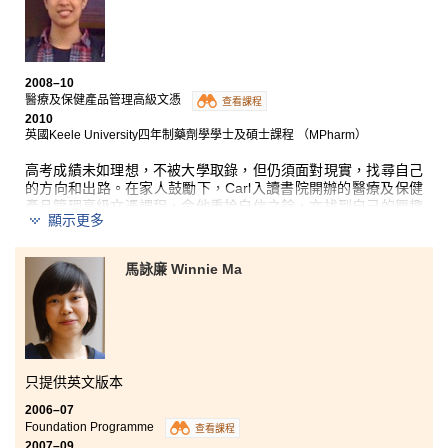
投身社會工作均極有幫助。
除了學習到不同範疇的知識外，書院的學習模式與大學極為相
似，讓我能『預早』感受大學的學習模式。書院採用小班教學，
使師生之間有更多交流、互動，大大提高同學的學習興趣。另
2008–10
外，不少的小組報告，讓我們學會主動學習外，亦學會與人溝通
醫療及保健產品管理高級文憑
查看課程
技巧。由於書院大部份課程均根據大學的模式上課，讓我升讀大
2010
學時，比其他同學更易適應大學的學習方式及生活。
英國Keele University四年制藥劑學學士及碩士課程 （MPharm）
高考成績未如理想，不被大學取錄，但仍須面對現實，找尋自己
最後，書院設學生發展資源中心及多位學生輔導主任，並定期舉
的方向和出路。在家人鼓勵下，Carl入讀書院開辦的醫療及保健
辦有關升學及個人成長的講座和工作坊。這些講座和工作坊非常
產品管理高級文憑課程，令他重拾自信之餘，亦找到自己的興趣
實用，讓我不論對『從非聯招方法報讀大學』的程序，或是個人
顯示更多
和方向。
成長均有幫助。書院的一切，包括學習模式、課程設計、學習的
內容、課堂氣氛、亦師亦友的師生關係、導師的分享、不同類型
的工作坊等，一一為我留下美好的回憶。」
修讀醫療及保健產品管理高級文憑課程，讓我從新釐定
馬詠廉 Winnie Ma
自己的方向，找到自己的興趣──藥劑學，而我也很榮幸
獲英國Keele University取錄，入讀四年制藥劑學學士及
碩士課程，踏上考取執業藥劑師資格的里程。兩年的學
習中，除了學到很多專業知識外，最令我不捨的是認識
了多位極具教學熱誠的良師。他們時常細心觀察和留意
班上每一位學生的學習進度，主動協助我們解決學習過
只提供英文版本
程中遇到的困難。講師們教學靈活生動，經常使用不同
的教學方式來提高我們的讀書興趣，令學習內容不會沉
2006–07
悶冗長。
Foundation Programme
查看課程
2007–09