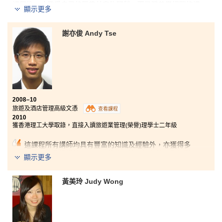
課程後，才發覺自己的興趣並非物理科，而是營養學相關的課
顯示更多
過往三年，最難忘是擔任第二屆學生會副會長，學到很多書本以
程，和家人商討後，決定堅持向自己的興趣和理想努力，報讀這
外的
soft skills，包括與人相處、危機處理及籌辦不同類型活動
個課程。而我亦堅持努力學習，終於一圓所願，入讀香港大
等。作為學生會副會長，需要為同學謀福利；對內則向校方反映
學。」
謝亦俊 Andy Tse
同學的意見，對外則向不同機構或公司爭取各種贊助或折扣。過
程中，雖然困難重重，但都是難忘的回憶。
他認為課程內容十分豐富，而且學習模式生動，即使是較沉悶的
理論，也可以有很多實踐機會。「其中一科需要我們分組，根據
自訂的主題設計餐單及菜式，並要親自烹調，大家互相試食評
分。而我們設計的餐單更會在書院展覽，由同學向各嘉賓講解。
過程雖然辛苦但十分有趣，也令將我們所學的理論和知識融會貫
通。」
2008–10
旅遊及酒店管理高級文憑
查看課程
2010
獲香港理工大學取錄，直接入讀旅遊業管理(榮譽)理學士二年級
這課程所有講師均具有豐富的知識及經驗外，亦獲得多
個業界專業機構的認可，因此修畢這個課程後，你絕對
顯示更多
不會感到失望。講師豐富的知識以及經驗，讓我們即使
安坐於課室，都能得到行內最新的資訊，獲益良多。更
重要的是，所有同學均需要完成為期六個月的工作實
黃美玲 Judy Wong
習，令這個課程比其他同類型課程更具優勢。在實習的
過程當中，同學們能真正了解到行業的運作，為未來投
身旅遊酒店業奠定基礎及鋪路。