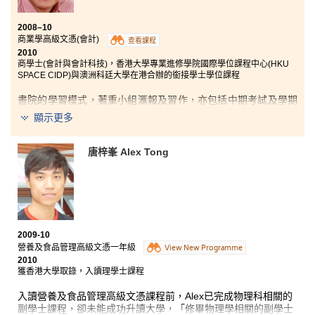
2008–10
商業學高級文憑(會計)
查看課程
2010
商學士(會計與會計科技)，香港大學專業進修學院國際學位課程中心(HKU
SPACE CIDP)與澳洲科廷大學在港合辦的銜接學士學位課程
書院的學習模式，著重小組滙報及習作，亦包括中期考試及學期
末的大考，充實豐富之餘，亦十分接近大學的學習模式，令我更
顯示更多
快適應大學的學習。
著重提升學生的英語能力亦是課程特點之一，三年均設英文課，
唐梓峯 Alex Tong
採用小班教學形式，透過互動的學習方式，對英語基礎較遜的我
有莫大幫助。另外，書院設英語閣
(English Corner)，由英文老師
舉辦不同主題的工作坊(Workshops)，提供課外學習英文的機
會。
課程範圍方面，商業學高級文憑
(會計)課程獲多個會計師公會認
2009-10
可，獲多份考卷豁免，畢業後，我只需要報考更高程度的考卷，
營養及食品管理高級文憑一年級
View New Programme
可更快取得專業的會計師資格，節省了很多時間。另外，講師均
2010
為專業人士，具會計師、律師等不同專業範疇的資歷。他們具有
獲香港大學取錄，入讀理學士課程
多年的業界工作經驗，課堂中經常運用生活化的例子，使難明的
理論變得容易理解。講師們亦極具耐性，對於同學課後的提問，
入讀營養及食品管理高級文憑課程前，Alex已完成物理科相關的
解答得十分清楚詳細。
副學士課程，卻未能成功升讀大學，「修畢物理學相關的副學士