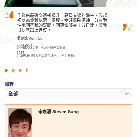
作為由基礎文憑銜接升上高級文憑的學生，我起
我經常以「為社會貢獻赤誠之心」的心態去學
在書院的兩年學習生活既充實又有趣，專業講師
初以為會難以跟上課程。幸好書院講師十分有耐
習，加上適當的課外實踐實習活動，所以最後如
在課堂上多樣化的講解、校園活躍的學術氣氛和
性地回答我的疑問，回覆電郵亦十分迅速，讓我
願升讀大學。
出色的講座內容激發我對運動教育、運動科學及
很快就跟上進度。
運動管理的熱情和興趣，讓我對未來道路充滿信
候振海 Henry Hau
心和盼望。
盧鍵鋒 Kenji Lo
2022-2024
應用社會科學副學士 (刑事司法及執法)
文朗謙 Andy Man
2023-2025
2024
會計學高級文憑 - 會計及財務策劃學
2023-2025
升讀香港大學社會科學學士 (高年級入學)
2025
運動教練學及運動表現高級文憑
升讀香港科技大學工商管理學士 (學分豁免)
2025
升讀香港教育大學運動科學及教練榮譽理學士 (高年級入學)
點
擊
課程
停
止
全部
幻
燈
片
宋嘉灝 Steven Sung