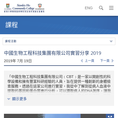
ENG
search
打
開
內
導
容
課程
覽
開
選
始
單
課程活動
中國生物工程科技集團有限公司實習分享 2019
2019年 7月 19日
上一頁
下一頁
「中國生物工程科技集團有限公司﹝CBT﹞是一家以開創性的科
學設備和擁有豐富科研經驗的人員，旨在提供一種創新的身體檢
查服務。透過在這家公司進行實習，我從中了解到從病人血液中
提取的基因和蛋白質進行分析，可以讀取病人的DNA測序，讓我
們對他們的才能、特徵和藥物相互作用有一個大致的了解。它就
顯示更多
像一個量身定做的指南針，指導病人該如何因應測試結果及個人
身體的特質，選擇一種合適的健康生活模式。」
- 鍾滶楊