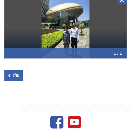
「中生科技讓我對生物工程產生興趣。當中最難忘的經歷就是用
離心機分離全血血液樣本。首先，使用離心機從血液中分離蛋白
質，红血球和白血球。然後用微量移液器轉移血漿到微型離心管
中，最後把血漿放入超低溫冰箱。我現在還能記起當中深刻的畫
面。」
- 陳嘉禧
1 / 1
返回