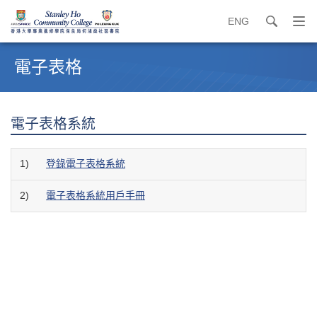
ENG
search
打
開
內
導
容
電子表格
覽
開
選
始
單
電子表格系統
1)
登錄電子表格系統
2)
電子表格系統用戶手冊