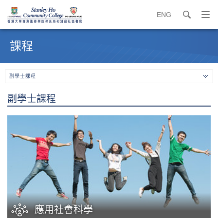
ENG
search
打
開
內
導
容
課程
覽
開
選
始
單
副學士課程
副學士課程
應用社會科學