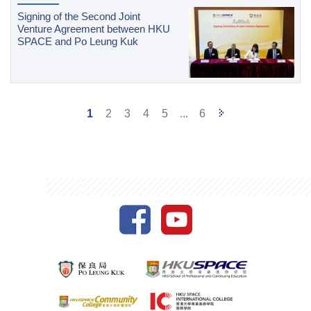
Signing of the Second Joint
Venture Agreement between HKU
SPACE and Po Leung Kuk
Next
1
2
3
4
5
...
6
Page