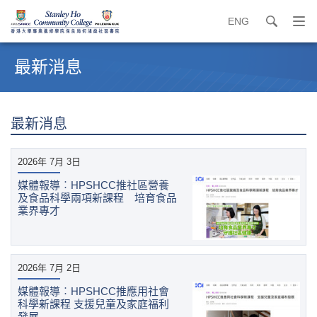
ENG
search
打
開
內
導
容
最新消息
覽
開
選
始
單
最新消息
2026年 7月 3日
媒體報導︰HPSHCC推社區營養
及食品科學兩項新課程 培育食品
業界專才
2026年 7月 2日
媒體報導︰HPSHCC推應用社會
科學新課程 支援兒童及家庭福利
發展