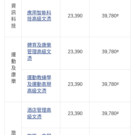
資
訊
應用智能科
23,390
39,780
#
技高級文憑
科
技
體育及康樂
管理高級文
23,390
39,780
#
運
憑
動
及
康
運動教練學
樂
及運動表現
23,390
39,780
#
高級文憑
酒店管理高
23,390
39,780
#
級文憑
旅