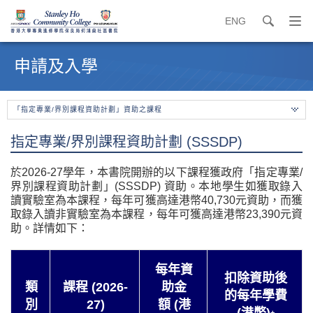
ENG
search
打
開
內
導
容
申請及入學
覽
開
選
始
單
「指定專業/界別課程資助計劃」資助之課程
指定專業/界別課程資助計劃 (SSSDP)
於2026-27學年，本書院開辦的以下課程獲政府「指定專業/
界別課程資助計劃」(SSSDP) 資助。本地學生如獲取錄入
讀實驗室為本課程，每年可獲高達港幣40,730元資助，而獲
取錄入讀非實驗室為本課程，每年可獲高達港幣23,390元資
助。詳情如下：
每年資
扣除資助後
類
課程 (2026-
助金
的每年學費
別
27)
額 (港
+