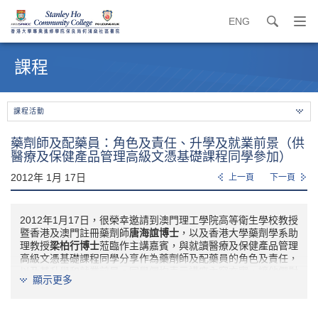
ENG
search
打
開
內
導
容
課程
覽
開
選
始
單
課程活動
藥劑師及配藥員：角色及責任、升學及就業前景（供
醫療及保健產品管理高級文憑基礎課程同學參加）
2012年 1月 17日
上一頁
下一頁
2012年1月17日，很榮幸邀請到澳門理工學院高等衛生學校教授
暨香港及澳門註冊藥劑師
唐海誼博士
，以及香港大學藥劑學系助
理教授
梁柏行博士
蒞臨作主講嘉賓，與就讀醫療及保健產品管理
高級文憑基礎課程同學分享作為藥劑師及配藥員的角色及責任，
以及其升學和就業前景。同學們均表示講座內容充實，讓他們對
顯示更多
相關行業有更清晰的了解。