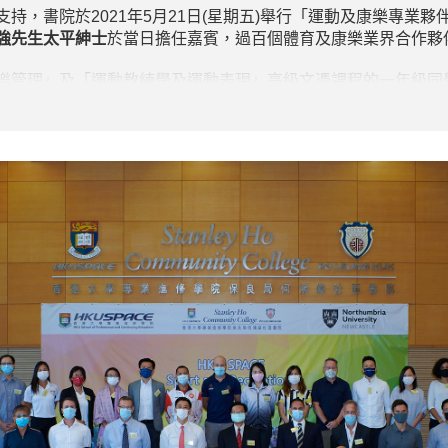
，書院於2021年5月21日(星期五)舉行「運動及康樂專業夥伴
強先生太平紳士
於當日擔任嘉賓，過百個體育及康樂業界合作夥
樂管理」及「運動教練學及運動表現」高級文憑課程的一年級同
，有助日後投身體育及康樂行業。