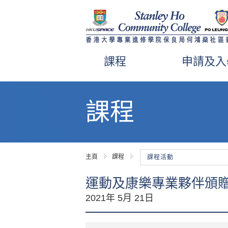
課程
申請及入
內
容
課程
開
始
主頁
課程
課程活動
運動及康樂專業夥伴頒贈
2021年 5月 21日