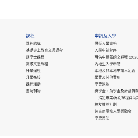
課程
申請及入學
課程結構
最低入學資格
基礎專上教育文憑課程
入學申請程序
副學士課程
可供申請報讀之課程 (2026
高級文憑課程
內地生入學申請
升學途徑
本地及非本地申請人定義
升學銜接
學費及其他費用
課程活動
學費退款
書院刊物
獎學金、助學金及計劃贊
「指定專業/界別課程資助
校友推薦計劃
保良局屬校入學獎勵金
學費資助