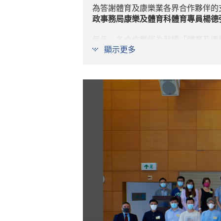
為答謝體育及康樂業各界合作夥伴的支持
政事務局康樂及體育科體育專員楊德
每年，各合作夥伴為就讀「體育及康
顯示更多
習，讓他們學以致用，建立專業能力