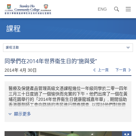
ENG
search
打
開
內
導
容
課程
覽
開
選
始
單
課程活動
同學們在2014年世界衞生日的“施與受”
2014年 4月 30日
上一頁
下一頁
醫療及保健產品管理高級文憑課程幾位一年級同學於二零一四年
三月三十日度過了一個愉快而充實的下午。他們出席了一個在黃
埔花園舉行的「2014年世界衞生日健康龍城嘉年華」, 期間協助
香港藥劑師工會向路過的市民進行問卷調查, 以探討他們對旅遊
醫藥的認識, 並向他們提供相關的資訊。在活動中，同學們亦有
顯示更多
機會認識到一些執業藥劑師及專業醫護人士，擴闊了他們的圈
子。