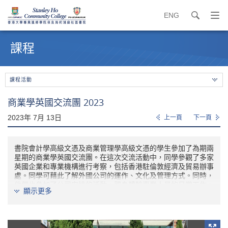
ENG
search
打
開
內
導
容
課程
覽
開
選
始
單
課程活動
商業學英國交流團 2023
2023年 7月 13日
上一頁
下一頁
書院會計學高級文憑及商業管理學高級文憑的學生參加了為期兩
星期的商業學英國交流團。在這次交流活動中，同學參觀了多家
英國企業和專業機構進行考察，包括香港駐倫敦經濟及貿易辦事
處。同學可藉此了解外國公司的運作、文化及管理方式。同時，
他們也參加了公司安排的活動，親身體驗專業人員的日常工作。
顯示更多
此外，書院亦安排同學到訪侯城大學體驗英國大學的課堂及校園
生活。課程內容包括管理學、會計學、市場學、心理學及個人成
長等方面。同學可以與當地學生交流，並遊覽英國不同城市體驗