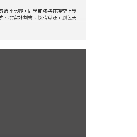
透過此比賽，同學能夠將在課堂上學
式、撰寫計劃書、採購貨源，到每天
萬元，於今年維園年宵攤檔中「大展
做老闆2017」讓同學能夠實踐所學