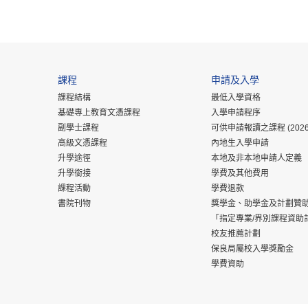
課程
申請及入學
課程結構
最低入學資格
基礎專上教育文憑課程
入學申請程序
副學士課程
可供申請報讀之課程 (2026
高級文憑課程
內地生入學申請
升學途徑
本地及非本地申請人定義
升學銜接
學費及其他費用
課程活動
學費退款
書院刊物
獎學金、助學金及計劃贊
「指定專業/界別課程資助
校友推薦計劃
保良局屬校入學獎勵金
學費資助