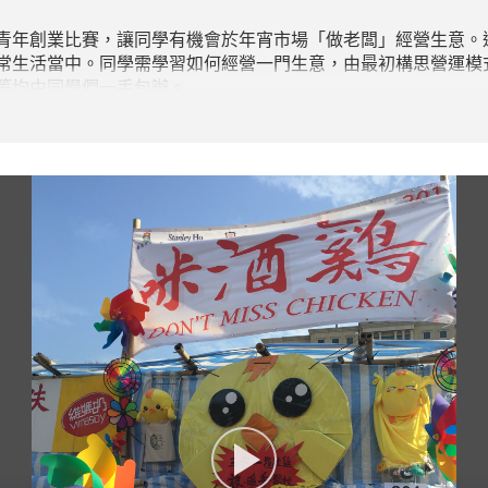
青年創業比賽，讓同學有機會於年宵市場「做老闆」經營生意。
常生活當中。同學需學習如何經營一門生意，由最初構思營運模
等均由同學們一手包辦。
業計劃書及滙報脫穎而出，獲得書院之創業起動基金資助港幣十
學們彼此同心合力，最終能夠成功賺取盈利。書院希望透過「我要
。
片，感受同學們的喜悅!