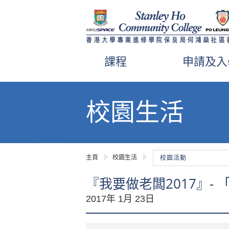
課程
申請及入
內
容
校園生活
開
始
主頁
校園生活
校園活動
『我要做老闆2017』- 
2017年 1月 23日