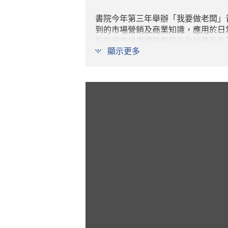
書院今年第三年舉辦「我要做老闆」
到的市場營銷及商業知識，應用於日
於年宵市場攤檔銷售貨品及計算盈虧
顯示更多
最终由「咪酒雞」一組憑著優秀的創
拳腳」。憑著不懈的努力與堅持，同
汲取經驗，有助將來升學或事業發展
請大家「咪走雞」，一齊觀看以下影