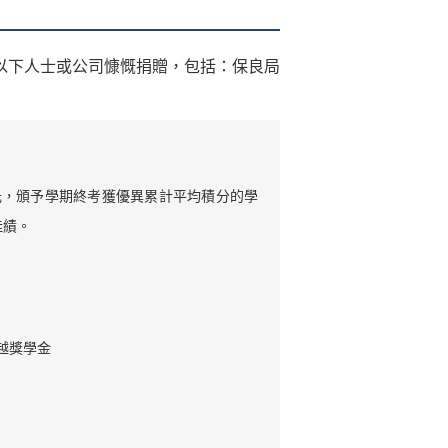
以下人士或公司慷慨捐贈，包括：保良局
0 元，頒予學期終考獲優異累計平均積分的學
佳績。
越獎學金