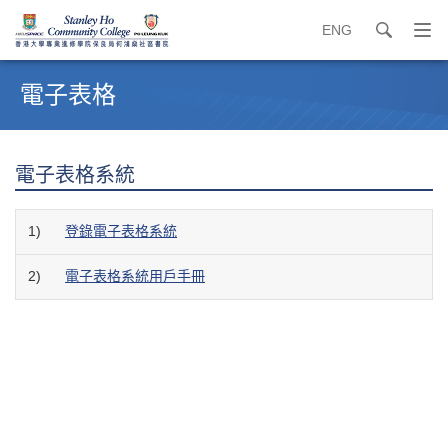
ENG
search
打
開
內
導
容
電子表格
覽
開
選
始
單
電子表格系統
1)
登錄電子表格系統
2)
電子表格系統用戶手冊