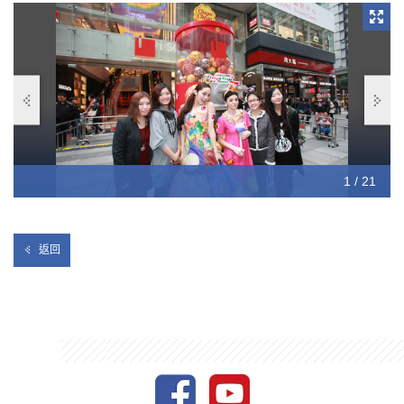
學生們在設計中注入了自己對「珍寶珠」獨有的心情故事，配合
多元化的材料，製作出青春活潑並帶有一點健康性感的Party
Dress，就像同學們一樣年輕而有活力，亦跟長青的「珍寶珠」
非常搭配。作為書院的「時裝造型及形象設計高級文憑」導師，
Gary在製作過程當中親授學生們當下最流行的Styling技巧，為
每一襲Party Dress添上了點點潮流感。
10 / 21
12 / 21
13 / 21
14 / 21
15 / 21
16 / 21
17 / 21
18 / 21
19 / 21
20 / 21
21 / 21
11 / 21
1 / 21
2 / 21
3 / 21
4 / 21
5 / 21
6 / 21
7 / 21
8 / 21
9 / 21
返回