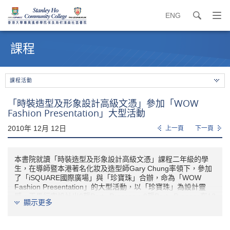
ENG
search
打
開
內
導
容
課程
覽
開
選
始
單
課程活動
「時裝造型及形象設計高級文憑」參加「WOW
Fashion Presentation」大型活動
2010年 12月 12日
上一頁
下一頁
本書院就讀「時裝造型及形象設計高級文憑」課程二年級的學
生，在導師暨本港著名化妝及造型師Gary Chung率領下，參加
了
「
iSQUARE國際廣場」與「珍寶珠」合辦，命為「WOW
Fashion Presentation」的大型活動，以「珍寶珠」為設計靈
感，天馬行空設計出8襲Party Dresses。8襲Party Dresses在12
顯示更多
月12日的時裝匯演之後，將連同商戶推介的送禮之選展覽在商
場的UG樓層至2011年1月2日。