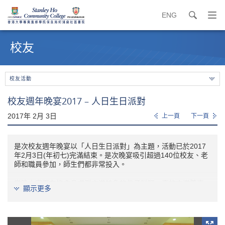
ENG
search
打
開
內
導
容
校友
覽
開
選
始
單
校友活動
校友週年晚宴2017 – 人日生日派對
2017年 2月 3日
上一頁
下一頁
是次校友週年晚宴以「人日生日派對」為主題，活動已於2017
年2月3日(年初七)完滿結束。是次晚宴吸引超過140位校友、老
師和職員參加，師生們都非常投入。
當晚大家更有機會品嚐到充滿特色的份子料理，真的充滿驚喜。
顯示更多
當晚更有豐富的活動，包括有獎問答遊戲及大抽獎環節等。