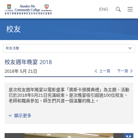
ENG
search
打
開
內
導
容
校友
覽
開
選
始
單
校友活動
校友週年晚宴 2018
2018年 5月 21日
上一頁
下一頁
是次校友週年晚宴以電影盛事「奧斯卡頒獎典禮」為主題，活動
已於2018年5月21日完滿結束。是次晚宴吸引超過100位校友、
老師和職員參加，師生們共渡一個溫馨的晚上。
當晚部分校友獲邀請上台分享自己畢業後的點滴和經驗，更有校
顯示更多
友奪得「最佳電影造型」的大獎，真的充滿驚喜。當晚更有豐富
的自助餐及大抽獎環節等，所有參加者都十分享受。