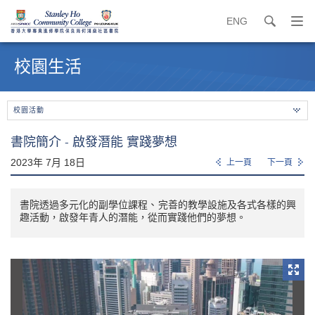
ENG
search
打
開
內
導
容
校園生活
覽
開
選
始
單
校園活動
書院簡介 - 啟發潛能 實踐夢想
2023年 7月 18日
上一頁
下一頁
書院透過多元化的副學位課程、完善的教學設施及各式各樣的興
趣活動，啟發年青人的潛能，從而實踐他們的夢想。