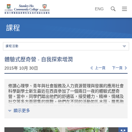
ENG
search
打
開
內
導
容
課程
覽
開
選
始
單
課程活動
體驗式歷奇營 - 自我探索增潤
2015年 10月 30日
上一頁
下一頁
修讀心理學、青年與社會服務及人力資源管理與發展的應用社會
科學副學士新生最近在西貢參加了一個兩日一夜的體驗式歷奇
營。當中，同學們踏出他們的舒適區，接受體力、精神、情緒及
社交等多方面密集的挑戰。他們在不同的活動如扎木筏、羅馬砲
架、繩網陣、獨自夜行等展現了出色的團隊合作技巧，營造出一
顯示更多
個互相支持的環境。在課程導師的指導下，同學們對各個活動作
深入反思，並為未來的自己制定計劃。舊生亦被邀請參加此體驗
式歷奇營以作協調，及為新生分享他們的經驗。