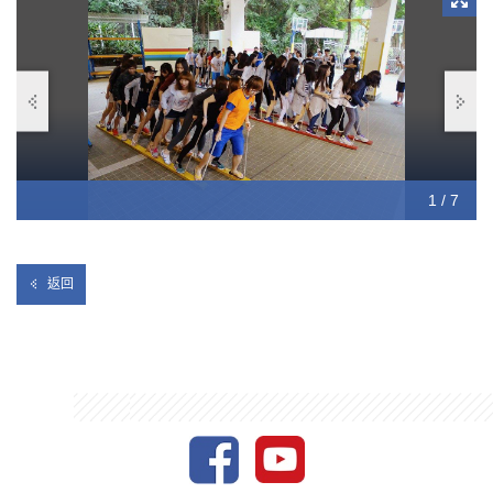
此體驗式歷奇營為今學期推行的新設計課程「自我探索增潤課
程」一部分。課程強調體驗式學習，同學有大量機會去練習及實
踐課堂中所學到的知識和技巧，並應用到現實生活當中。
1 / 7
2 / 7
3 / 7
4 / 7
5 / 7
6 / 7
7 / 7
返回