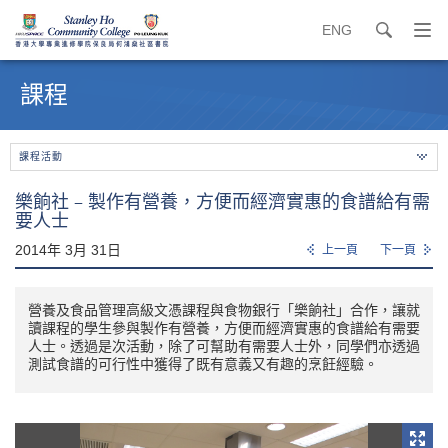
ENG
search
打
開
內
導
容
課程
覽
開
選
始
單
課程活動
樂餉社 – 製作有營養，方便而經濟實惠的食譜給有需
要人士
2014年 3月 31日
上一頁
下一頁
營養及食品管理高級文憑課程與食物銀行「樂餉社」合作，讓就
讀課程的學生參與製作有營養，方便而經濟實惠的食譜給有需要
人士。透過是次活動，除了可幫助有需要人士外，同學們亦透過
測試食譜的可行性中獲得了既有意義又有趣的烹飪經驗。