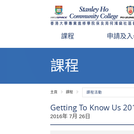
課程
申請及入
內
容
課程
開
始
主頁
課程
課程活動
Getting To Know
2016年 7月 26日