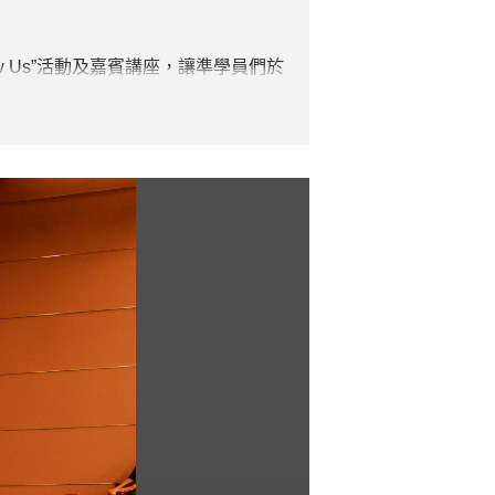
ow Us”活動及嘉賓講座，讓準學員們於
賓講者資深註冊護士關慧嫺女士亦為
對本課程的特色與護理專業有進一步的瞭解。