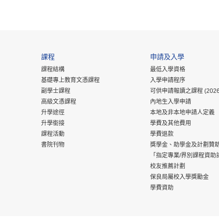
課程
申請及入學
課程結構
最低入學資格
基礎專上教育文憑課程
入學申請程序
副學士課程
可供申請報讀之課程 (2026
高級文憑課程
內地生入學申請
升學途徑
本地及非本地申請人定義
升學銜接
學費及其他費用
課程活動
學費退款
書院刊物
獎學金、助學金及計劃贊
「指定專業/界別課程資助
校友推薦計劃
保良局屬校入學獎勵金
學費資助