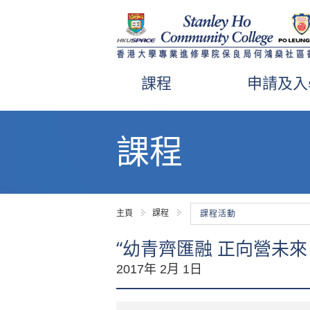
課程
申請及入
內
容
課程
開
始
主頁
課程
課程活動
“幼青齊匯融 正向營未來 -
2017年 2月 1日