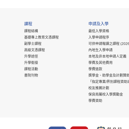
課程
申請及入學
課程結構
最低入學資格
基礎專上教育文憑課程
入學申請程序
副學士課程
可供申請報讀之課程 (2026
高級文憑課程
內地生入學申請
升學途徑
本地及非本地申請人定義
升學銜接
學費及其他費用
課程活動
學費退款
書院刊物
獎學金、助學金及計劃贊
「指定專業/界別課程資助
校友推薦計劃
保良局屬校入學獎勵金
學費資助