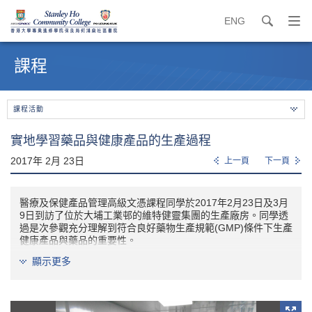
ENG
search
打
開
內
導
容
課程
覽
開
選
始
單
課程活動
實地學習藥品與健康產品的生產過程
2017年 2月 23日
上一頁
下一頁
醫療及保健產品管理高級文憑課程同學於2017年2月23日及3月
9日到訪了位於大埔工業邨的維特健靈集團的生產廠房。同學透
過是次參觀充分理解到符合良好藥物生產規範(GMP)條件下生產
健康產品與藥品的重要性。
顯示更多
維特健靈集團每年均為就讀醫療及保健產品管理高級文憑課程同
學提供暑期工作體驗機會，讓他們獲得生產健康產品與藥品的實
戰經驗。