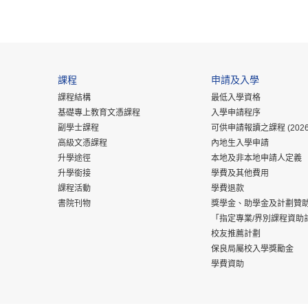
課程
申請及入學
課程結構
最低入學資格
基礎專上教育文憑課程
入學申請程序
副學士課程
可供申請報讀之課程 (2026
高級文憑課程
內地生入學申請
升學途徑
本地及非本地申請人定義
升學銜接
學費及其他費用
課程活動
學費退款
書院刊物
獎學金、助學金及計劃贊
「指定專業/界別課程資助
校友推薦計劃
保良局屬校入學獎勵金
學費資助