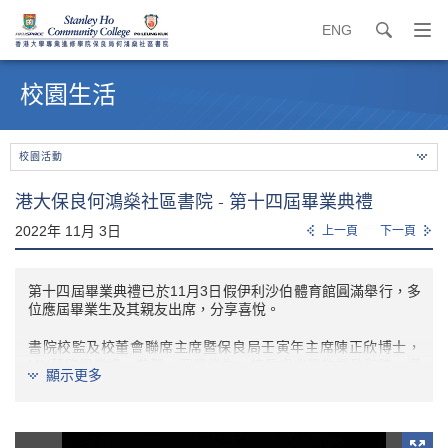
ENG
search
打
開
內
導
容
校園生活
覽
開
選
始
單
校園活動
港大保良何鴻燊社區書院 - 第十四屆畢業典禮
2022年 11月 3日
上一頁
下一頁
第十四屆畢業典禮已於11月3日假伊利沙伯體育館圓滿舉行，多
位應屆畢業生及其親友出席，分享喜悅。
書院校監及校董會聯席主席暨保良局壬寅年主席陳正欣博士，
MH蒞臨畢業禮，恭賀一眾畢業生。校長盧兆興教授致辭時，讚
顯示更多
揚畢業生即使面對新型冠狀病毒疫情帶來的巨變，仍然不屈不撓
地努力學習。盧教授同時鼓勵畢業生發揮自己的長處，邁向成
功，貢獻社會。