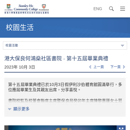
ENG
search
打
開
內
導
容
校園生活
覽
開
選
始
單
校園活動
港大保良何鴻燊社區書院 - 第十五屆畢業典禮
2023年 10月 3日
上一頁
下一頁
第十五屆畢業典禮已於10月3日假伊利沙伯體育館圓滿舉行，多
位應屆畢業生及其親友出席，分享喜悅。
書院校監及校董會聯席主席暨保良局癸卯年主席陳黎惠蓮女士蒞
臨祝賀一眾畢業生，她鼓勵各畢業生要勇於面對挑戰，並持續接
顯示更多
觸新事物，例如善用最新的人工智能科技。
書院校長陳漢宣教授勉勵一眾畢業生要致力終身學習、培養批判
思考及敢於追尋夢想，因為這些特質可以引領成功。陳教授亦衷