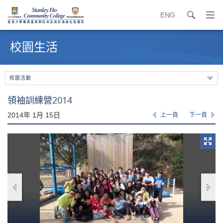
ENG
search
打
開
內
導
容
校園生活
覽
開
選
始
單
校園活動
領袖訓練營2014
2014年 1月 15日
上一頁
下一頁