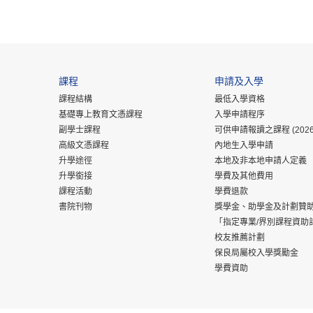
課程
申請及入學
課程結構
最低入學資格
基礎專上教育文憑課程
入學申請程序
副學士課程
可供申請報讀之課程 (2026
高級文憑課程
內地生入學申請
升學途徑
本地及非本地申請人定義
升學銜接
學費及其他費用
課程活動
學費退款
書院刊物
獎學金、助學金及計劃贊
「指定專業/界別課程資助
校友推薦計劃
保良局屬校入學獎勵金
學費資助