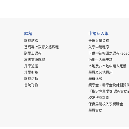
課程
申請及入學
課程結構
最低入學資格
基礎專上教育文憑課程
入學申請程序
副學士課程
可供申請報讀之課程 (2026
高級文憑課程
內地生入學申請
升學途徑
本地及非本地申請人定義
升學銜接
學費及其他費用
課程活動
學費退款
書院刊物
獎學金、助學金及計劃贊
「指定專業/界別課程資助
校友推薦計劃
保良局屬校入學獎勵金
學費資助