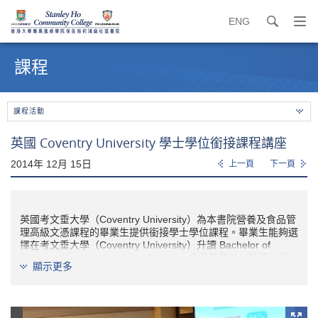
ENG
search
打
開
內
導
容
課程
覽
開
選
始
單
課程活動
英國 Coventry University 學士學位銜接課程講座
2014年 12月 15日
上一頁
下一頁
英國考文垂大學（Coventry University）為本書院營養及食品管
理高級文憑課程的畢業生提供銜接學士學位課程。畢業生能夠選
擇在
考文垂大學
（
Coventry University）
升讀
Bachelor of
Science (Hons) in Food and Nutrition
食品及營養（
榮譽）
學士
顯示更多
學位課程。大學營養學系
代表
Dr. Anne Coufopoulos
更
於
2014
年
12
月
15
日親臨本書院，向同學詳細介紹入讀該銜
接學士學位課程的安排。