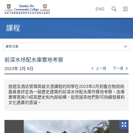
ENG
search
打
開
內
導
容
課程
覽
開
選
始
單
課程活動
前深水埗配水庫實地考察
2023年 2月 8日
上一頁
下一頁
旅遊及酒店管理高級文憑課程的同學在2023年2月到獲古物諮詢
委員會評定為一級歷史建築的前深水埗配水庫作實地考察，由專
業導賞員介紹其歷史和內部結構，從而提高他們對可持續發展和
文化遺產的意識。