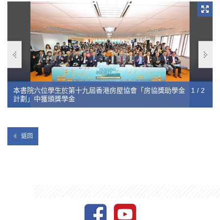
香港房屋協會獎項旨在表揚於相關學科中具有優秀學術表現的學
生，促進專業發展和知識分享，以支持本地房屋和長者服務行業
的長期發展。
本書院六位學生於第十九屆香港房屋協會「房協獎助學金
恭喜陳嘉希同學、陳樂賢同學、林曉潼同學、劉鎮彥同
1 / 2
2 / 2
計劃」中獲頒獎學金
學、陸天朗同學及魏文睿同學
返回