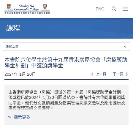
ENG
search
打
開
內
導
容
課程
覽
開
選
始
單
課程活動
本書院六位學生於第十九屆香港房屋協會「房協獎助
學金計劃」中獲頒獎學金
2024年 1月 20日
上一頁
下一頁
由香港房屋協會（房協）舉辦的第十九屆「房協獎助學金計劃」
頒獎禮已於2024年1月20日圓滿結束。書院共有六位同學獲頒獎
助學金，他們分別就讀測量及物業管理高級文憑以及應用健康及
康復護理高級文憑課程。
顯示更多
恭喜陳嘉希同學、陳樂賢同學、林曉潼同學、劉鎮彥同學、陸天
朗同學及魏文睿同學。