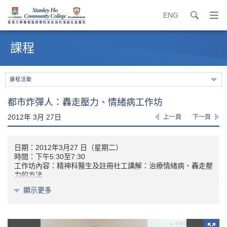
ENG
search
打
開
內
導
容
課程
覽
開
選
始
單
課程活動
都市炸彈人：轟走壓力、情緒病工作坊
2012年 3月 27日
上一頁
下一頁
日期：2012年3月27 日（星期二）
時間：下午5:30至7:30
工作坊內容：精神科醫生及註冊社工講解：治療情緒病、轟走壓
力的方法
嘉賓講者：
顯示更多
林達聰醫生，香港內科學會會長暨香港大學李嘉誠醫學院精
神科學系榮譽臨床助理教授