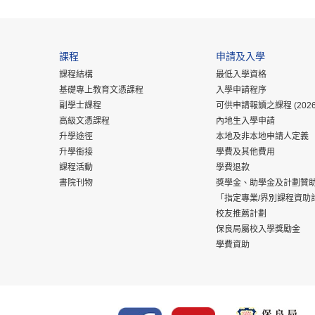
課程
申請及入學
課程結構
最低入學資格
基礎專上教育文憑課程
入學申請程序
副學士課程
可供申請報讀之課程 (2026
高級文憑課程
內地生入學申請
升學途徑
本地及非本地申請人定義
升學銜接
學費及其他費用
課程活動
學費退款
書院刊物
獎學金、助學金及計劃贊
「指定專業/界別課程資助
校友推薦計劃
保良局屬校入學獎勵金
學費資助