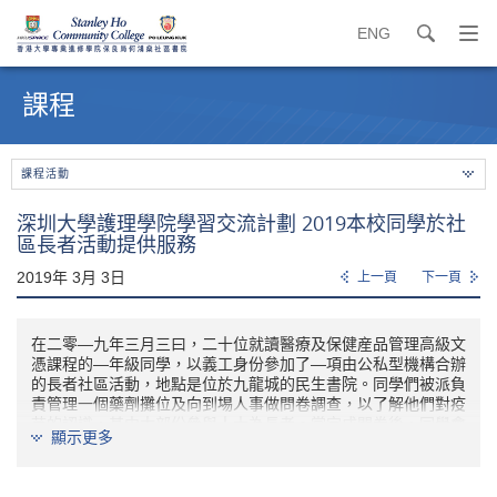
ENG
search
打
開
內
導
容
課程
覽
開
選
始
單
課程活動
深圳大學護理學院學習交流計劃 2019本校同學於社
區長者活動提供服務
2019年 3月 3日
上一頁
下一頁
在二零—九年三月三曰，二十位就讀醫療及保健産品管理高級文
憑課程的—年級同學，以義工身份參加了—項由公私型機構合辦
的長者社區活動，地點是位於九龍城的民生書院。同學們被派負
責管理一個藥劑攤位及向到埸人事做問卷調查，以了解他們對疫
苗的認識，其中大部份參與人士為長者。當完成問卷後，同學會
顯示更多
送予每位參與者—份小禮物。對同學來說，這是—次很好的學習
體驗。