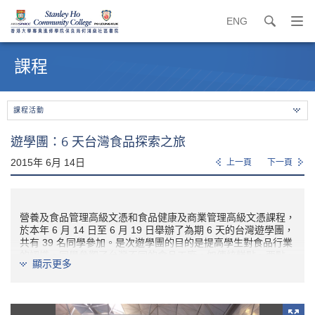
ENG
search
打
開
內
導
容
課程
覽
開
選
始
單
課程活動
遊學團：6 天台灣食品探索之旅
2015年 6月 14日
上一頁
下一頁
營養及食品管理高級文憑和食品健康及商業管理高級文憑課程，
於本年 6 月 14 日至 6 月 19 日舉辦了為期 6 天的台灣遊學團，
共有 39 名同學參加。是次遊學團的目的是提高學生對食品行業
的認識。同學參觀了台灣不同的食品工廠，如傳統糕點、西點、
顯示更多
鹽業、乳品廠、茶博物館外，更與國立台灣海洋大學的講師及同
學研究交流。
學生參觀了不同的食品生產線，了解更多關於台灣食品安全管理