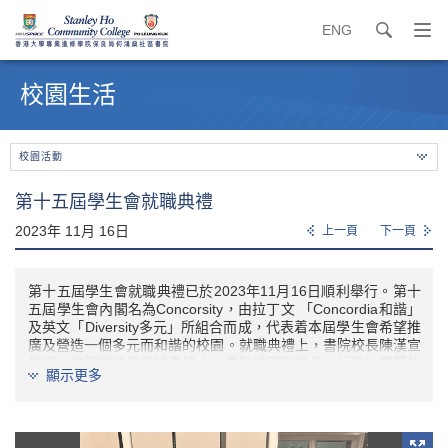
ENG
search
打
開
內
導
容
校園生活
覽
開
選
始
單
校園活動
第十五屆學生會就職典禮
2023年 11月 16日
上一頁
下一頁
第十五屆學生會就職典禮已於2023年11月16日順利舉行。第十
五屆學生會內閣名為Concorsity，由拉丁文 「Concordia和諧」
及英文「Diversity多元」所組合而成，代表着本屆學生會希望推
廣及營造一個多元而和諧的校園。就職典禮上，書院校長陳漢宣
教授、書院副校長梁校恩博士、書院協理副校長（行政）周若怡
顯示更多
女士、署理學院主任、學生會顧問委員會成員、一眾講師、第十
三屆學生會主席及各學生組織的代表均有出席，向Concorsity送
上祝賀及鼓勵。而Concorsity亦在眾人見證下宣誓，承諾於本學
年盡展所能，服務書院學生。