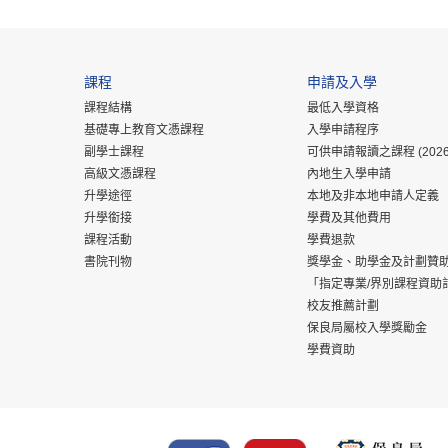
課程
申請及入學
課程結構
最低入學資格
基礎專上教育文憑課程
入學申請程序
副學士課程
可供申請報讀之課程 (2026
高級文憑課程
內地生入學申請
升學途徑
本地及非本地申請人定義
升學銜接
學費及其他費用
課程活動
學費退款
書院刊物
獎學金、助學金及計劃贊
「指定專業/界別課程資助
校友推薦計劃
保良局屬校入學獎勵金
學費資助