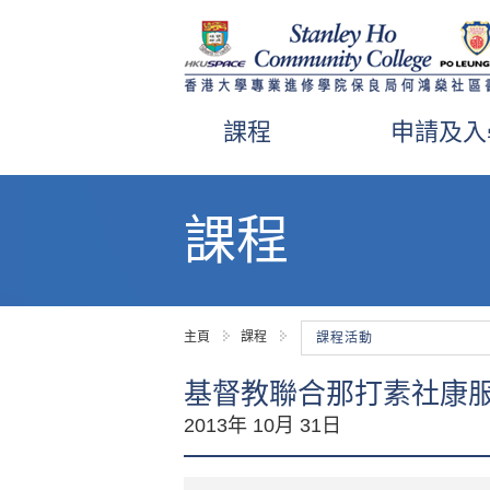
課程
申請及入
內
容
課程
開
始
主頁
課程
課程活動
基督教聯合那打素社康服務
2013年 10月 31日