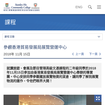
ENG
search
打
開
內
導
容
課程
覽
開
選
始
單
課程活動
參觀香港貿易發展局展覽營運中心
2018年 11月 15日
上一頁
下一頁
就讀旅遊、會展及節目管理高級文憑課程的二年級同學於2018
年11月15日參加由香港貿易發展局展覽營運中心舉辦的導賞
團。中心安排同學參觀擺放展覽物資的貨倉，讓同學了解到展覽
物流的運作，令他們眼界大開！