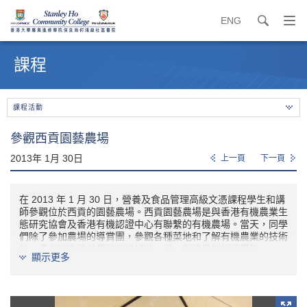
ENG
search
打
開
內
導
容
課程
覽
開
選
始
單
課程活動
參觀西貢園藝農場
2013年 1月 30日
上一頁
下一頁
在
2013 年 1 月 30 日，營養及食品管理高級文憑課程學生和講
師參觀位於西貢的園藝農場。西貢園藝農場是與
香
港
有
機
農
業
生
態
研
究
協
會
及香港有機認證中心有聯繫的有機農場。當天，同學
們除了參加農場的導賞團，參觀各種菜地和了解有機農業的技術
外，更有機會親身體驗有機耕種，是一個寶貴的學習體驗。
顯示更多