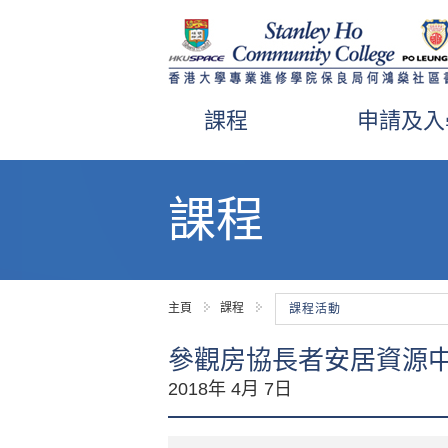
課程
申請及入
內
容
課程
開
始
主頁
課程
課程活動
參觀房協長者安居資源
2018年 4月 7日