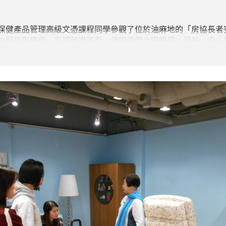
保健產品管理高級文憑課程同學參觀了位於油麻地的「房協長者
由厨房到睡房，可謂無微不至，使同學們大開眼界。另外，中心
是次活動對有興趣修讀護理學、職業治療、老人學及社區健康的