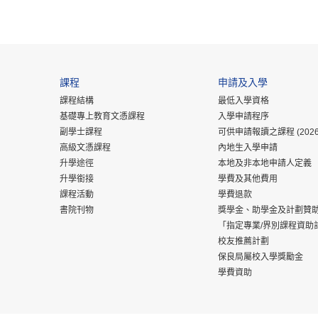
課程
申請及入學
課程結構
最低入學資格
基礎專上教育文憑課程
入學申請程序
副學士課程
可供申請報讀之課程 (2026
高級文憑課程
內地生入學申請
升學途徑
本地及非本地申請人定義
升學銜接
學費及其他費用
課程活動
學費退款
書院刊物
獎學金、助學金及計劃贊
「指定專業/界別課程資助
校友推薦計劃
保良局屬校入學獎勵金
學費資助