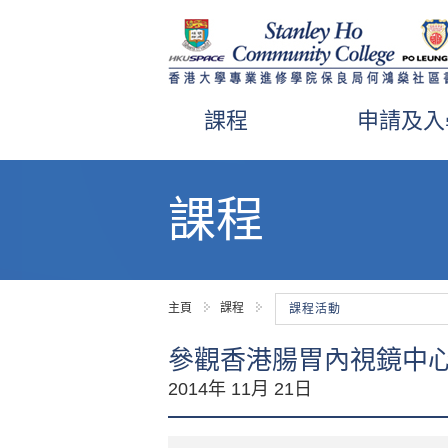
課程
申請及入
內
容
課程
開
始
主頁
課程
課程活動
參觀香港腸胃內視鏡中
2014年 11月 21日