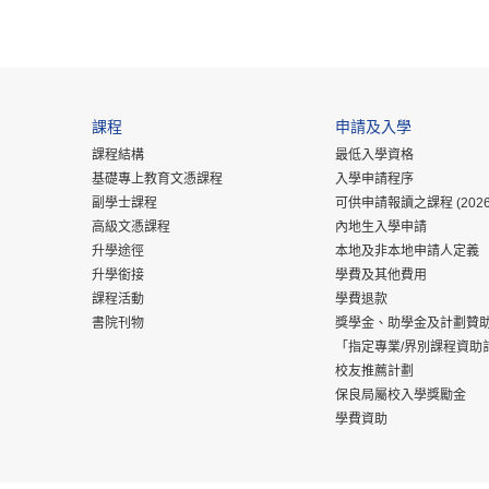
課程
申請及入學
課程結構
最低入學資格
基礎專上教育文憑課程
入學申請程序
副學士課程
可供申請報讀之課程 (2026
高級文憑課程
內地生入學申請
升學途徑
本地及非本地申請人定義
升學銜接
學費及其他費用
課程活動
學費退款
書院刊物
獎學金、助學金及計劃贊
「指定專業/界別課程資助
校友推薦計劃
保良局屬校入學獎勵金
學費資助