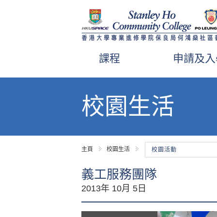
課程
申請及入
內
容
校園生活
開
始
主頁
校園生活
校園活動
義工服務團隊
2013年 10月 5日