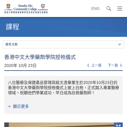
ENG
search
打
開
內
導
容
課程
覽
開
選
始
單
課程活動
香港中文大學藥劑學院授袍儀式
2020年 10月 23日
上一頁
下一頁
八位醫療及保健產品管理高級文憑畢業生於2020年10月23日的
香港中文大學藥劑學院授袍儀式上披上白袍，正式踏入專業醫療
領域。祝願他們學業成功，早日成為註冊藥劑師！
（註：其中兩位畢業生不在照片中）
顯示更多