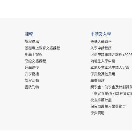
課程
申請及入學
課程結構
最低入學資格
基礎專上教育文憑課程
入學申請程序
副學士課程
可供申請報讀之課程 (2026
高級文憑課程
內地生入學申請
升學途徑
本地及非本地申請人定義
升學銜接
學費及其他費用
課程活動
學費退款
書院刊物
獎學金、助學金及計劃贊
「指定專業/界別課程資助
校友推薦計劃
保良局屬校入學獎勵金
學費資助