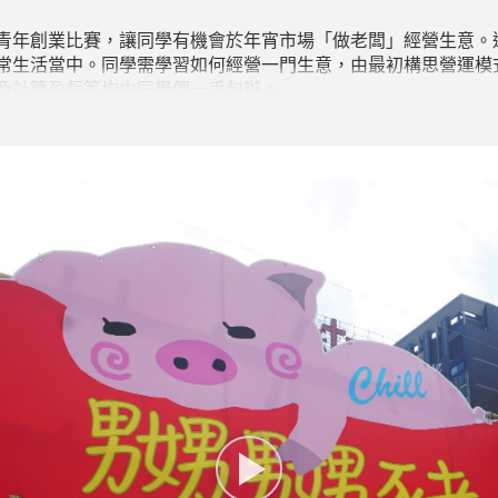
青年創業比賽，讓同學有機會於年宵市場「做老闆」經營生意。
常生活當中。同學需學習如何經營一門生意，由最初構思營運模
及計算盈虧等均由同學們一手包辦。
業計劃書及滙報脫穎而出，獲得書院之創業起動基金資助港幣十
院希望透過「我要做老闆2019」讓同學能夠實踐所學汲取經驗
們的喜悅！