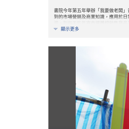
書院今年第五年舉辦「我要做老闆」
到的市場營銷及商業知識，應用於日
源，到每天於年宵市場攤檔銷售貨品
顯示更多
最终由「嬲嬲豬」一組憑著優秀的創
拳腳」，更獲多個媒體機構採訪。書
請大家一起觀看以下影片，感受同學