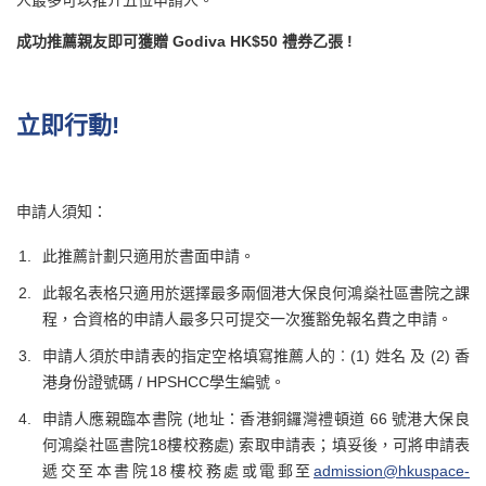
成功推薦親友即可獲贈 Godiva HK$50 禮券乙張 !
立即行動!
申請人須知：
此推薦計劃只適用於書面申請。
此報名表格只適用於選擇最多兩個港大保良何鴻燊社區書院之課
程，合資格的申請人最多只可提交一次獲豁免報名費之申請。
申請人須於申請表的指定空格填寫推薦人的︰(1) 姓名 及 (2) 香
港身份證號碼 / HPSHCC學生編號。
申請人應親臨本書院 (地址：香港銅鑼灣禮頓道 66 號港大保良
何鴻燊社區書院18樓校務處) 索取申請表；填妥後，可將申請表
遞交至本書院18樓校務處或電郵至
admission@hkuspace-