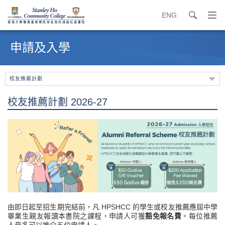
ENG
search
打
開
內
導
容
申請及入學
覽
開
選
始
單
校友推薦計劃
校友推薦計劃 2026-27
由即日起至招生期完結前，凡 HPSHCC 的學生或校友推薦應屆中學
畢業生親友報讀本書院之課程，申請人可獲
豁免報名費
。每位推薦
人最多可以推介五位申請人。